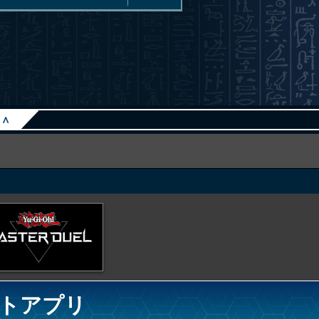
∧
トアプリ