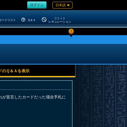
ログイン
日本語
リミット
カードリスト
Ｑ＆Ａ
レギュレーション
?
ドのＱ＆Ａを表示
れが宣言したカードだった場合手札に