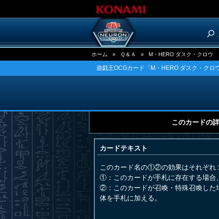
ホーム
»
Ｑ＆Ａ
»
M・HERO ダスク・クロウ
遊戯王OCGカード「M・HERO ダスク・クロ
このカードの
カードテキスト
このカード名の①②の効果はそれぞれ
①：このカードが手札に存在する場合
②：このカードが召喚・特殊召喚した場
体を手札に加える。