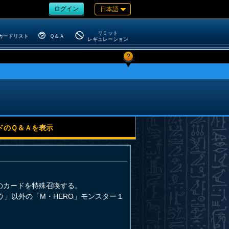
ログイン
日本語
リミット
カードリスト
Ｑ＆Ａ
レギュレーション
?
ドのＱ＆Ａを表示
のカードを特殊召喚する。
ウ」以外の「M・HERO」モンスター１