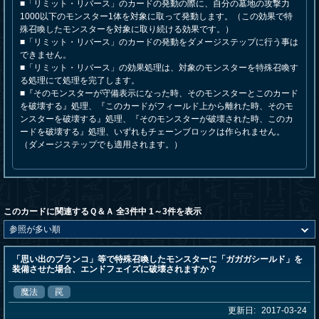
■「リミット・リバース」のカードの発動の際に、自分の墓地の攻撃力
1000以下のモンスター1体を対象に取って発動します。（この効果で特
殊召喚したモンスターを対象に取り続ける効果です。）
■「リミット・リバース」のカードの発動をダメージステップに行う事は
できません。
■「リミット・リバース」の効果処理は、対象のモンスターを特殊召喚す
る処理にて処理を完了します。
■『そのモンスターが守備表示になった時、そのモンスターとこのカード
を破壊する』処理、『このカードがフィールド上から離れた時、そのモ
ンスターを破壊する』処理、『そのモンスターが破壊された時、このカ
ードを破壊する』処理、いずれもチェーンブロックは作られません。
（ダメージステップでも適用されます。）
このカードに関連するＱ＆Ａ 全3件中 1～3件を表示
「思い出のブランコ」等で特殊召喚したモンスターに「ガガガシールド」を
装備させた場合、エンドフェイズに破壊されますか？
魔法
罠
更新日:
2017-03-24