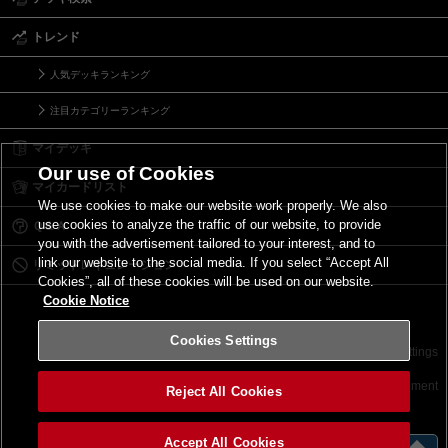
トレンド
人気デッキランキング
注目カテゴリーランキング
マイデッキ
Our use of Cookies
マイカードリスト
We use cookies to make our website work properly. We also
use cookies to analyze the traffic of our website, to provide
Ｑ＆Ａ
you with the advertisement tailored to your interest, and to
link our website to the social media. If you select “Accept All
リミットレギュレーション
Cookies”, all of these cookies will be used on our website.
Cookie Notice
Cookies Settings
お問い合わせ
ご利用規約
サイトポリシー
Cookies Settings
©2026 Konami Digital Entertainment
Reject All Cookies
Accept All Cookies