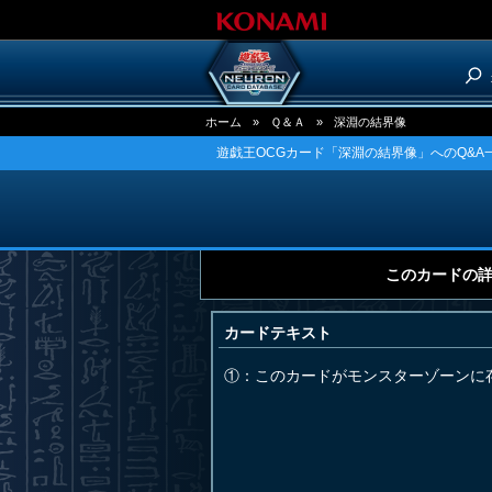
ホーム
»
Ｑ＆Ａ
»
深淵の結界像
遊戯王OCGカード「深淵の結界像」へのQ&A
このカードの
カードテキスト
①：このカードがモンスターゾーンに