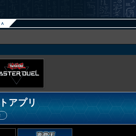
∧
トアプリ
！