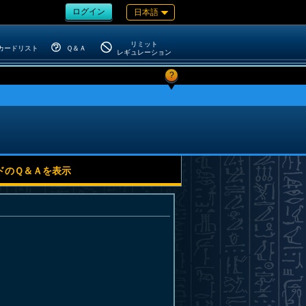
ログイン
日本語
リミット
カードリスト
Ｑ＆Ａ
レギュレーション
?
ドのＱ＆Ａを表示