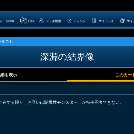
カード検索
収録
デッキ検索
トレンド
マイデッキ
マイ
一覧です。
深淵の結界像
詳細を表示
このカー
存在する限り、お互いは闇属性モンスターしか特殊召喚できない。