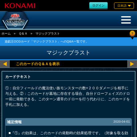
ログイン
日本語
?
ホーム
»
Ｑ＆Ａ
»
マジックブラスト
遊戯王OCGカード「マジックブラスト」へのQ&A一覧です。
マジックブラスト
カードテキスト
①：自分フィールドの魔法使い族モンスターの数×２００ダメージを相手に
与える。②：このカードが墓地に存在する場合、自分ドローフェイズのドロ
ー前に発動できる。このターン通常のドローを行う代わりに、このカードを
手札に加える。
補足情報
2020-04-01
■『①』の効果は、このカードの発動時の効果処理です。（対象を取る効