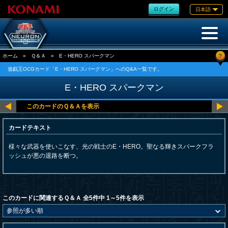
ログイン
日本語
?
ホーム
»
Ｑ＆Ａ
»
E・HERO スパークマン
遊戯王OCGカード「E・HERO スパークマン」へのQ&A一覧です。
E・HERO スパークマン
カードテキスト
様々な武器を使いこなす、光の戦士のE・HERO。聖なる輝きスパークフラ
ッシュが悪の退路を断つ。
このカードに関連するＱ＆Ａ 全5件中 1～5件を表示