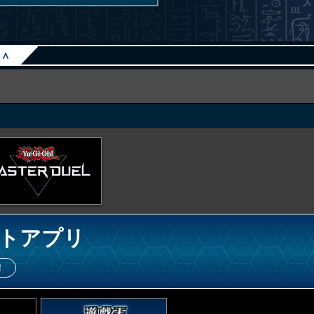
∧
トアプリ
！