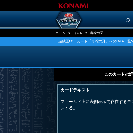
ホーム
»
Ｑ＆Ａ
»
毒蛇の牙
遊戯王OCGカード「毒蛇の牙」へのQ&A一覧
このカードの
カードテキスト
フィールド上に表側表示で存在するモ
ンする。