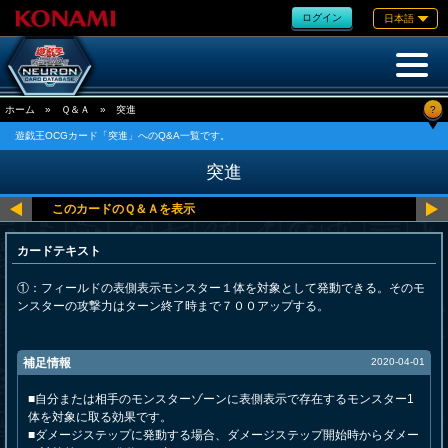
ログイン
日本語
?
ホーム
»
Ｑ＆Ａ
»
突進
遊戯王OCGカード「突進」へのQ&A一覧です。
突進
カードテキスト
①：フィールドの表側表示モンスター１体を対象として発動できる。そのモ
ンスターの攻撃力はターン終了時まで７００アップする。
補足情報
2020-04-01
■自分または相手のモンスターゾーンに表側表示で存在するモンスター1
体を対象に取る効果です。
■ダメージステップに発動する場合、ダメージステップ開始時からダメー