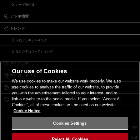
カード誕生日
デッキ検索
トレンド
人気デッキランキング
注目カテゴリーランキング
マイデッキ
Our use of Cookies
マイカードリスト
We use cookies to make our website work properly. We also
use cookies to analyze the traffic of our website, to provide
Ｑ＆Ａ
you with the advertisement tailored to your interest, and to
link our website to the social media. If you select “Accept All
リミットレギュレーション
Cookies”, all of these cookies will be used on our website.
Cookie Notice
Cookies Settings
お問い合わせ
ご利用規約
サイトポリシー
Cookies Settings
©2026 Konami Digital Entertainment
Reject All Cookies