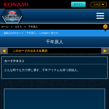
ログイン
日本語
?
ホーム
»
Ｑ＆Ａ
»
千年原人
遊戯王OCGカード「千年原人」へのQ&A一覧です。
千年原人
カードテキスト
どんな時でも力で押し通す、千年アイテムを持つ原始人。