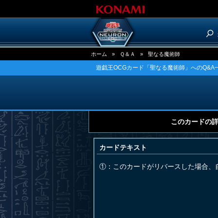
ホーム
»
Ｑ＆Ａ
»
聖なる魔術師
遊戯王OCGカード「聖なる魔術師」へのQ&A
このカードの
カードテキスト
①：このカードがリバースした場合、