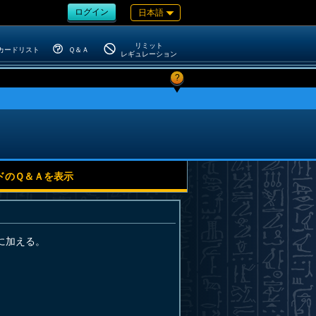
ログイン
日本語
リミット
カードリスト
Ｑ＆Ａ
レギュレーション
?
ドのＱ＆Ａを表示
に加える。