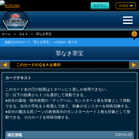
ログイン
日本語
?
ホーム
»
Ｑ＆Ａ
»
罪なき罪宝
遊戯王OCGカード「罪なき罪宝」へのQ&A一覧です。
罪なき罪宝
カードテキスト
このカード名の①の効果は１ターンに１度しか使用できない。
①：以下の効果から１つを選択して発動できる。
●自分の墓地・除外状態の「ディアベル」モンスター１体を対象として発動
できる。自分の手札を１枚選んで捨て、対象のモンスターを特殊召喚する。
●自分の魔法＆罠ゾーンの表側表示のモンスターカード１枚を対象として発
動できる。そのカードを特殊召喚する。
補足情報
2025-01-25