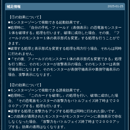
補足情報
2025-01-25
【①の効果について】
■モンスターゾーンで発動できる起動効果です。
■処理時に、『自分の手札・フィールド（表側表示）の恐竜族モンスター
１体を破壊する』処理を行います。破壊に成功した場合、その後、『フ
ィールドのモンスター１体の表示形式を変更』する処理を行うことがで
きます。
■破壊する処理と表示形式を変更する処理を両方行う場合、それらは同時
に行われません。
■『その後、フィールドのモンスター１体の表示形式を変更できる』処理
を行う際に、そのモンスターが攻撃表示の場合、そのモンスターは表側
守備表示になります。そのモンスターが表側守備表示や裏側守備表示の
場合、攻撃表示になります。
【②の効果について】
■モンスターゾーンで発動できる誘発効果です。
■処理時に、『このカードを破壊し』の処理を行い、破壊に成功した場
合、『その恐竜族モンスターの攻撃力をバトルフェイズ終了時まで２０
００アップする』処理を行います。
■破壊する処理と攻撃力をアップする処理は同時に行われた扱いです。
■この効果が適用されたモンスターがモンスターゾーンに表側表示で存在
しなくなった場合、『攻撃力をバトルフェイズ終了時まで２０００アッ
プする』効果の適用はなくなります。