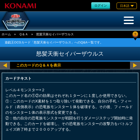
ログイン
日本語
?
ホーム
»
Ｑ＆Ａ
»
怒髪天衝セイバーザウルス
遊戯王OCGカード「怒髪天衝セイバーザウルス」へのQ&A一覧です。
怒髪天衝セイバーザウルス
カードテキスト
レベル４モンスター×２
このカード名の①②の効果はそれぞれ１ターンに１度しか使用できない。
①：このカードのX素材を１つ取り除いて発動できる。自分の手札・フィー
ルド（表側表示）の恐竜族モンスター１体を破壊する。その後、フィールド
のモンスター１体の表示形式を変更できる。
②：他の自分の恐竜族モンスターが戦闘を行うダメージステップ開始時に発
動できる。このカードを破壊し、その恐竜族モンスターの攻撃力をバトルフ
ェイズ終了時まで２０００アップする。