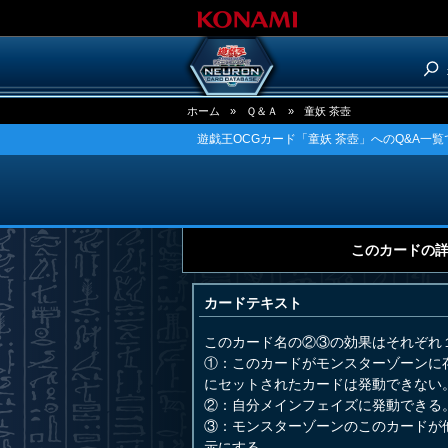
ホーム
»
Ｑ＆Ａ
»
童妖 茶壺
遊戯王OCGカード「童妖 茶壺」へのQ&A一覧
このカードの
カードテキスト
このカード名の②③の効果はそれぞれ
①：このカードがモンスターゾーンに
にセットされたカードは発動できない
②：自分メインフェイズに発動できる
③：モンスターゾーンのこのカードが
示にする。