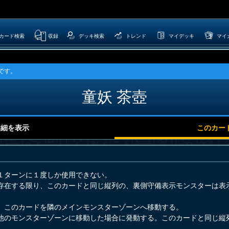
カード検索
収録
デッキ検索
トレンド
マイデッキ
マイ
です。
童妖 茶壺
詳細を表示
このカー
１ターンに１度しか使用できない。
存在する限り、このカードと同じ縦列の、裏側守備表示モンスターは表
。
。このカードを隣のメインモンスターゾーンへ移動する。
他のモンスターゾーンに移動した場合に発動する。このカードと同じ縦