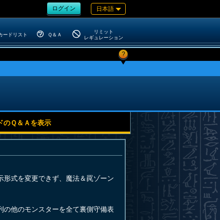
ログイン
日本語
リミット
カードリスト
Ｑ＆Ａ
レギュレーション
?
ドのＱ＆Ａを表示
示形式を変更できず、魔法＆罠ゾーン
列の他のモンスターを全て裏側守備表