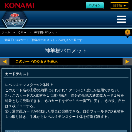
ログイン
日本語
?
ホーム
»
Ｑ＆Ａ
»
神羊樹バロメット
遊戯王OCGカード「神羊樹バロメット」へのQ&A一覧です。
神羊樹バロメット
カードテキスト
レベル４モンスター×２体以上
このカード名の①②の効果はそれぞれ１ターンに１度しか使用できない。
①：このカードのX素材を１つ取り除き、自分の墓地の通常罠カード１枚を
対象として発動できる。そのカードをデッキの一番下に戻す。その後、自分
は１枚ドローする。
②：通常罠カードが発動した場合に発動できる。自分フィールドのX素材を
１つ取り除き、手札からレベル４モンスター１体を特殊召喚する。