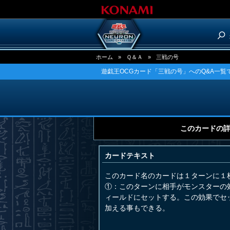
ホーム
»
Ｑ＆Ａ
»
三戦の号
遊戯王OCGカード「三戦の号」へのQ&A一覧
このカードの
カードテキスト
このカード名のカードは１ターンに１
①：このターンに相手がモンスターの
ィールドにセットする。この効果でセ
加える事もできる。