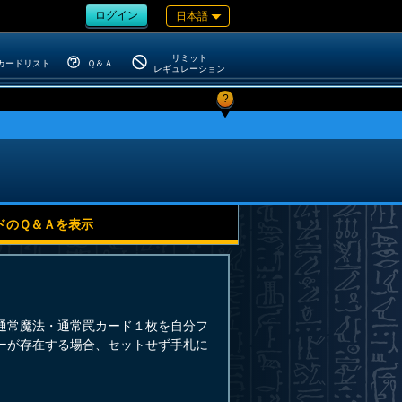
ログイン
日本語
リミット
カードリスト
Ｑ＆Ａ
レギュレーション
?
ドのＱ＆Ａを表示
通常魔法・通常罠カード１枚を自分フ
ーが存在する場合、セットせず手札に