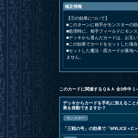
補足情報
【①の効果について】
■このターンに相手がモンスターの
■処理時に、相手フィールドにモン
■デッキから選んだカードは、お互
■この効果でカードをセットした場
■セットした魔法・罠カードが墓地
ません。
このカードに関連するＱ＆Ａ 全3件中 1
デッキからカードを手札に加えること
果を発動できますか？
モンスター
「三戦の号」の効果で「M∀LICE＜