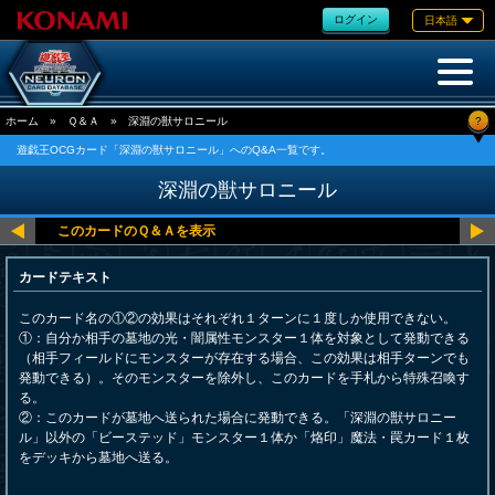
ログイン
日本語
?
ホーム
»
Ｑ＆Ａ
»
深淵の獣サロニール
遊戯王OCGカード「深淵の獣サロニール」へのQ&A一覧です。
深淵の獣サロニール
カードテキスト
このカード名の①②の効果はそれぞれ１ターンに１度しか使用できない。
①：自分か相手の墓地の光・闇属性モンスター１体を対象として発動できる
（相手フィールドにモンスターが存在する場合、この効果は相手ターンでも
発動できる）。そのモンスターを除外し、このカードを手札から特殊召喚す
る。
②：このカードが墓地へ送られた場合に発動できる。「深淵の獣サロニー
ル」以外の「ビーステッド」モンスター１体か「烙印」魔法・罠カード１枚
をデッキから墓地へ送る。