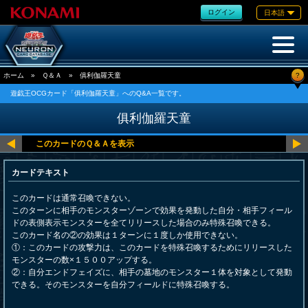
ログイン
日本語
?
ホーム
»
Ｑ＆Ａ
»
俱利伽羅天童
遊戯王OCGカード「俱利伽羅天童」へのQ&A一覧です。
俱利伽羅天童
カードテキスト
このカードは通常召喚できない。
このターンに相手のモンスターゾーンで効果を発動した自分・相手フィール
ドの表側表示モンスターを全てリリースした場合のみ特殊召喚できる。
このカード名の②の効果は１ターンに１度しか使用できない。
①：このカードの攻撃力は、このカードを特殊召喚するためにリリースした
モンスターの数×１５００アップする。
②：自分エンドフェイズに、相手の墓地のモンスター１体を対象として発動
できる。そのモンスターを自分フィールドに特殊召喚する。