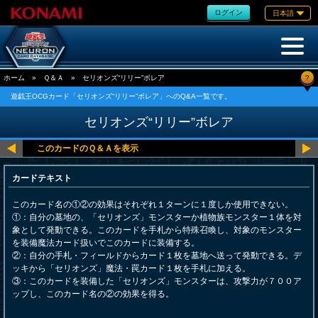
ログイン
日本語
?
ホーム
»
Ｑ＆Ａ
»
セリオンズ“リリー”ボレア
遊戯王OCGカード「セリオンズ“リリー”ボレア」へのQ&A一覧です。
セリオンズ“リリー”ボレア
カードテキスト
このカード名の①②の効果はそれぞれ１ターンに１度しか使用できない。
①：自分の墓地の、「セリオンズ」モンスターか植物族モンスター１体を対
象として発動できる。このカードを手札から特殊召喚し、対象のモンスター
を装備魔法カード扱いでこのカードに装備する。
②：自分の手札・フィールドからカード１枚を墓地へ送って発動できる。デ
ッキから「セリオンズ」魔法・罠カード１枚を手札に加える。
③：このカードを装備した「セリオンズ」モンスターは、攻撃力が７００ア
ップし、このカード名の②の効果を得る。