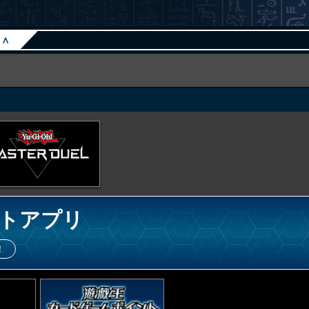
∧
トアプリ
！