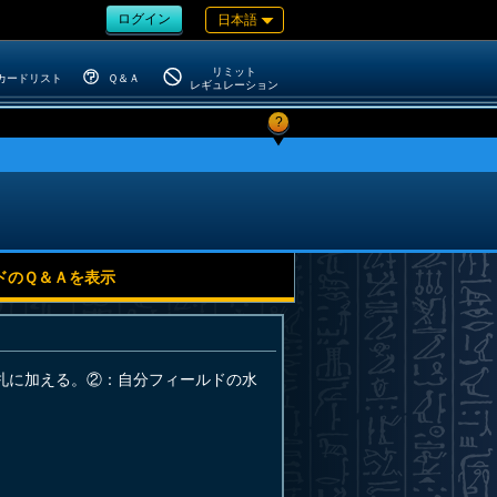
ログイン
日本語
リミット
カードリスト
Ｑ＆Ａ
レギュレーション
?
ドのＱ＆Ａを表示
札に加える。②：自分フィールドの水