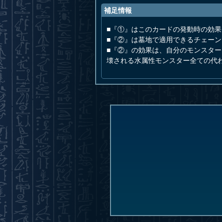
補足情報
■『①』はこのカードの発動時の効果
■『②』は墓地で適用できるチェー
■『②』の効果は、自分のモンスタ
壊される水属性モンスター全ての代