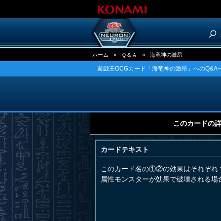
ホーム
»
Ｑ＆Ａ
»
海竜神の激昂
遊戯王OCGカード「海竜神の激昂」へのQ&A
このカードの
カードテキスト
このカード名の①②の効果はそれぞれ
属性モンスターが効果で破壊される場