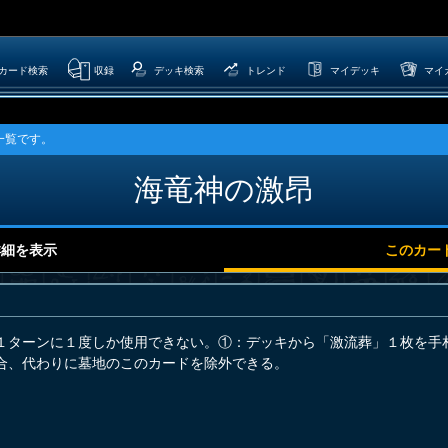
カード検索
収録
デッキ検索
トレンド
マイデッキ
マイ
一覧です。
海竜神の激昂
詳細を表示
このカー
１ターンに１度しか使用できない。①：デッキから「激流葬」１枚を手
合、代わりに墓地のこのカードを除外できる。