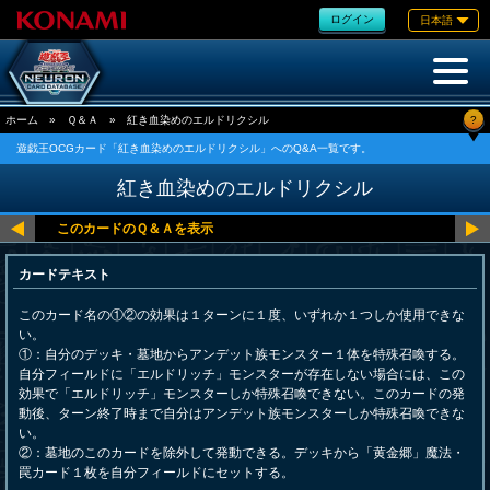
ログイン
日本語
?
ホーム
»
Ｑ＆Ａ
»
紅き血染めのエルドリクシル
遊戯王OCGカード「紅き血染めのエルドリクシル」へのQ&A一覧です。
紅き血染めのエルドリクシル
カードテキスト
このカード名の①②の効果は１ターンに１度、いずれか１つしか使用できな
い。
①：自分のデッキ・墓地からアンデット族モンスター１体を特殊召喚する。
自分フィールドに「エルドリッチ」モンスターが存在しない場合には、この
効果で「エルドリッチ」モンスターしか特殊召喚できない。このカードの発
動後、ターン終了時まで自分はアンデット族モンスターしか特殊召喚できな
い。
②：墓地のこのカードを除外して発動できる。デッキから「黄金郷」魔法・
罠カード１枚を自分フィールドにセットする。