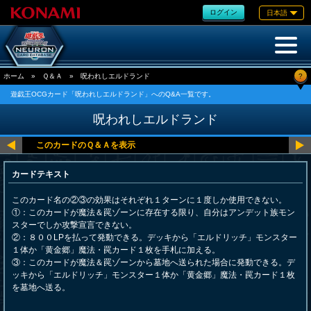
ログイン
日本語
?
ホーム
»
Ｑ＆Ａ
»
呪われしエルドランド
遊戯王OCGカード「呪われしエルドランド」へのQ&A一覧です。
呪われしエルドランド
カードテキスト
このカード名の②③の効果はそれぞれ１ターンに１度しか使用できない。
①：このカードが魔法＆罠ゾーンに存在する限り、自分はアンデット族モン
スターでしか攻撃宣言できない。
②：８００LPを払って発動できる。デッキから「エルドリッチ」モンスター
１体か「黄金郷」魔法・罠カード１枚を手札に加える。
③：このカードが魔法＆罠ゾーンから墓地へ送られた場合に発動できる。デ
ッキから「エルドリッチ」モンスター１体か「黄金郷」魔法・罠カード１枚
を墓地へ送る。