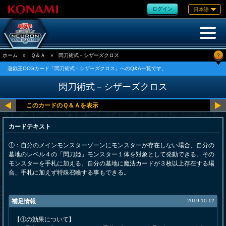
ログイン
日本語
?
ホーム
»
Ｑ＆Ａ
»
閃刀術式－シザーズクロス
遊戯王OCGカード「閃刀術式－シザーズクロス」へのQ&A一覧です。
閃刀術式－シザーズクロス
カードテキスト
①：自分のメインモンスターゾーンにモンスターが存在しない場合、自分の
墓地のレベル４の「閃刀姫」モンスター１体を対象として発動できる。その
モンスターを手札に加える。自分の墓地に魔法カードが３枚以上存在する場
合、手札に加えず特殊召喚する事もできる。
補足情報
2019-10-12
【①の効果について】