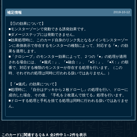
補足情報
2019-10-12
【①の効果について】
■モンスターゾーンで発動できる誘発効果です。
■ダメージステップには発動できません。
■効果処理時に、このカード自身のリンク先となるメインモンスターゾー
ンに表側表示で存在するモンスターの種類によって、対応する『●』の効
果を適用します。
■「クロシープ」のモンスター効果によって、２つの『●』の処理が適用
される場合には、『●儀式：』、『●融合：』、『●S：』、『●X：』の順
番で、対応する種類のモンスターが存在する処理を行います。（この
時、それぞれの処理は同時に行われる扱いではありません。）
【『●儀式』の効果について】
■処理時に、『自分はデッキから２枚ドローし』の処理を行い、ドローに
成功した場合、その後、『手札を２枚選んで捨てる』処理を行います。
■ドローする処理と手札を捨てる処理は同時に行われる扱いではありませ
ん。
このカードに関連するＱ＆Ａ 全2件中 1～2件を表示