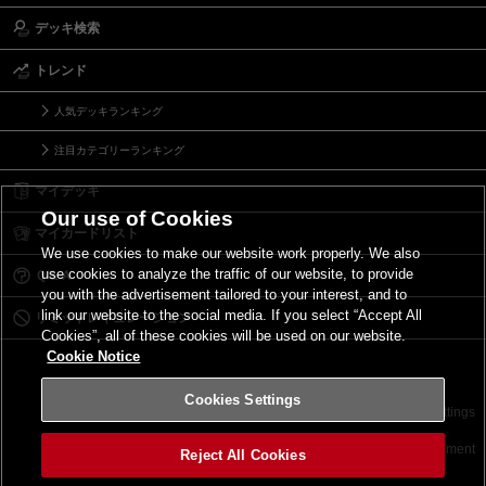
デッキ検索
トレンド
人気デッキランキング
注目カテゴリーランキング
マイデッキ
Our use of Cookies
マイカードリスト
We use cookies to make our website work properly. We also
use cookies to analyze the traffic of our website, to provide
Ｑ＆Ａ
you with the advertisement tailored to your interest, and to
link our website to the social media. If you select “Accept All
リミットレギュレーション
Cookies”, all of these cookies will be used on our website.
Cookie Notice
Cookies Settings
お問い合わせ
ご利用規約
サイトポリシー
Cookies Settings
©2026 Konami Digital Entertainment
Reject All Cookies