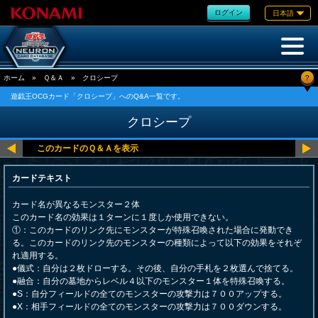
ログイン
日本語
?
ホーム
»
Ｑ＆Ａ
»
クロシープ
遊戯王OCGカード「クロシープ」へのQ&A一覧です。
クロシープ
カードテキスト
カード名が異なるモンスター２体
このカード名の効果は１ターンに１度しか使用できない。
①：このカードのリンク先にモンスターが特殊召喚された場合に発動でき
る。このカードのリンク先のモンスターの種類によって以下の効果をそれぞ
れ適用する。
●儀式：自分は２枚ドローする。その後、自分の手札を２枚選んで捨てる。
●融合：自分の墓地からレベル４以下のモンスター１体を特殊召喚する。
●S：自分フィールドの全てのモンスターの攻撃力は７００アップする。
●X：相手フィールドの全てのモンスターの攻撃力は７００ダウンする。