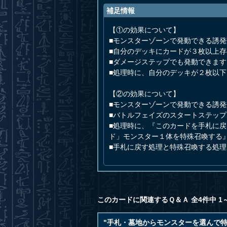
補足情報
【①の効果について】
■モンスターゾーンで発動できる誘
■自分のデッキにカードが３枚以上
■ダメージステップでも発動できます
■処理時に、自分のデッキが２枚以
【②の効果について】
■モンスターゾーンで発動できる誘
■バトルフェイズのスタートステッ
■処理時に、『このカードを手札に
ド」モンスター１体を特殊召喚する
■手札に戻す処理と特殊召喚する処
このカードに関連するＱ＆Ａ 全4件中 1
"手札・墓地からモンスターを選んで