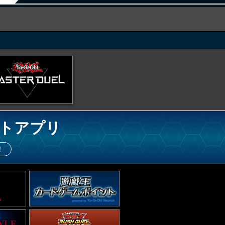
トアプリ
！