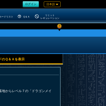
ログイン
日本語
リミット
カードリスト
Ｑ＆Ａ
レギュレーション
?
ドのＱ＆Ａを表示
墓地からレベル７の「ドラゴンメイ