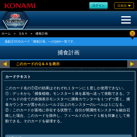
ログイン
日本語
?
ホーム
»
Ｑ＆Ａ
»
捕食計画
遊戯王OCGカード「捕食計画」へのQ&A一覧です。
捕食計画
カードテキスト
このカード名の①②の効果はそれぞれ１ターンに１度しか使用できない。
①：デッキから「捕食植物」モンスター１体を墓地へ送って発動できる。フ
ィールドの全ての表側表示モンスターに捕食カウンターを１つずつ置く。捕
食カウンターが置かれたレベル２以上のモンスターのレベルは１になる。
②：このカードが墓地に存在する状態で、自分が闇属性モンスターを融合召
喚した場合、このカードを除外し、フィールドのカード１枚を対象として発
動できる。そのカードを破壊する。