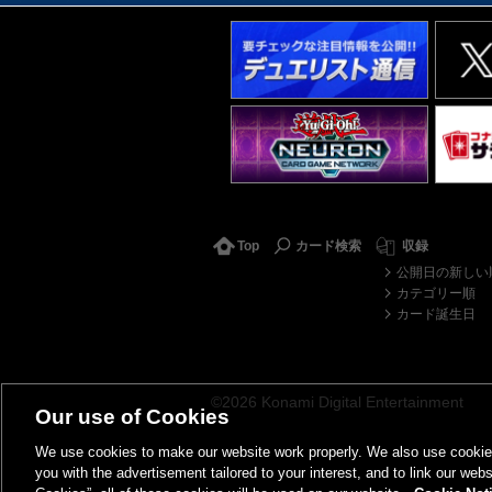
Top
カード検索
収録
公開日の新しい
カテゴリー順
カード誕生日
©2026 Konami Digital Entertainment
Our use of Cookies
We use cookies to make our website work properly. We also use cookies t
you with the advertisement tailored to your interest, and to link our webs