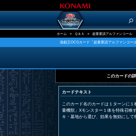
ホーム
»
Ｑ＆Ａ
»
超量要請アルファンコール
遊戯王OCGカード「超量要請アルファンコール
このカードの
カードテキスト
このカード名のカードは１ターンに１
量機獣」Xモンスター１体を特殊召喚
キ・墓地から選び、効果を無効にして