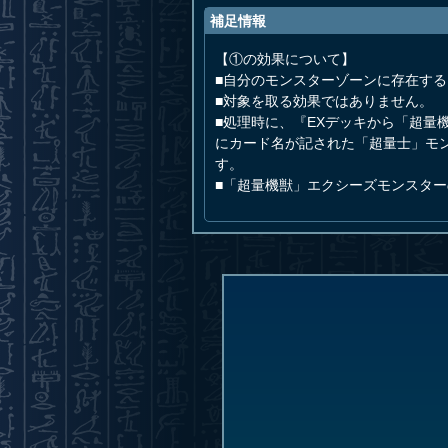
補足情報
【①の効果について】
■自分のモンスターゾーンに存在す
■対象を取る効果ではありません。
■処理時に、『EXデッキから「超量
にカード名が記された「超量士」モ
す。
■「超量機獣」エクシーズモンスタ