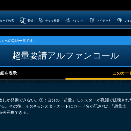
カード検索
収録
デッキ検索
トレンド
マイデッキ
マイ
」へのQ&A一覧です。
超量要請アルファンコール
詳細を表示
このカー
枚しか発動できない。①：自分の「超量」モンスターが戦闘で破壊され
する。その後、そのXモンスターカードにカード名が記された「超量士
特殊召喚できる。