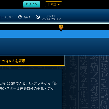
ログイン
日本語
リミット
カードリスト
Ｑ＆Ａ
レギュレーション
?
ドのＱ＆Ａを表示
た時に発動できる。EXデッキから「超
」モンスター１体を自分の手札・デッ