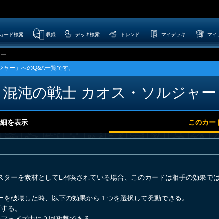
カード検索
収録
デッキ検索
トレンド
マイデッキ
マイ
ャー
ジャー」へのQ&A一覧です。
混沌の戦士 カオス・ソルジャー
詳細を表示
このカー
スターを素材としてL召喚されている場合、このカードは相手の効果で
ーを破壊した時、以下の効果から１つを選択して発動できる。
プする。
ルフェイズ中に２回攻撃できる。