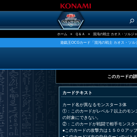
ホーム
»
Ｑ＆Ａ
»
混沌の戦士 カオス・ソルジ
遊戯王OCGカード「混沌の戦士 カオス・ソル
このカードの
カードテキスト
カード名が異なるモンスター３体
①：このカードがレベル７以上のモン
の対象にできない。
②：このカードが戦闘で相手モンスタ
●このカードの攻撃力は１５００アッ
●このカードは次の自分ターンのバト