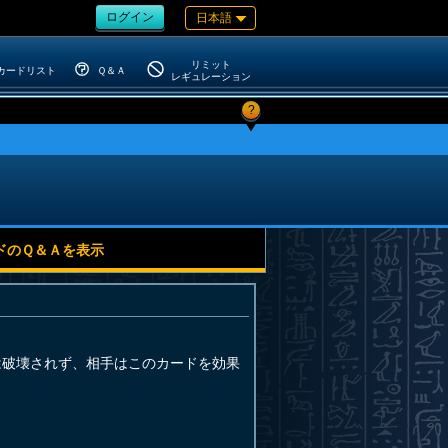
ログイン
日本語
リミット
カードリスト
Ｑ＆Ａ
レギュレーション
?
ドのＱ＆Ａを表示
は破壊されず、相手はこのカードを効果