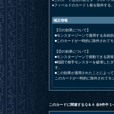
●フィールドのカード１枚を除外する
補足情報
【①の効果について】
■モンスターゾーンで適用する永続
■このカードが一時的に除外されて
【②の効果について】
■モンスターゾーンで発動できる誘
■戦闘で相手モンスターを破壊した
す。
■この効果が適用されたことによっ
このカードが一時的に除外されてモ
このカードに関連するＱ＆Ａ 全9件中 1