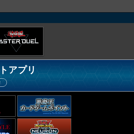
トアプリ
！