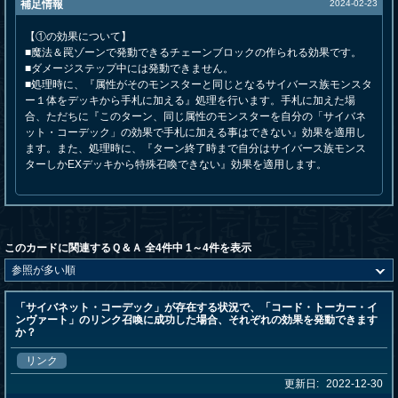
補足情報
2024-02-23
【①の効果について】
■魔法＆罠ゾーンで発動できるチェーンブロックの作られる効果です。
■ダメージステップ中には発動できません。
■処理時に、『属性がそのモンスターと同じとなるサイバース族モンスタ
ー１体をデッキから手札に加える』処理を行います。手札に加えた場
合、ただちに『このターン、同じ属性のモンスターを自分の「サイバネ
ット・コーデック」の効果で手札に加える事はできない』効果を適用し
ます。また、処理時に、『ターン終了時まで自分はサイバース族モンス
ターしかEXデッキから特殊召喚できない』効果を適用します。
このカードに関連するＱ＆Ａ 全4件中 1～4件を表示
「サイバネット・コーデック」が存在する状況で、「コード・トーカー・イ
ンヴァート」のリンク召喚に成功した場合、それぞれの効果を発動できます
か？
リンク
更新日:
2022-12-30