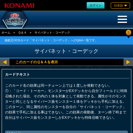
ログイン
日本語
?
ホーム
»
Ｑ＆Ａ
»
サイバネット・コーデック
遊戯王OCGカード「サイバネット・コーデック」へのQ&A一覧です。
サイバネット・コーデック
カードテキスト
このカード名の効果は同一チェーン上では１度しか発動できない。
①：「コード・トーカー」モンスターがEXデッキから自分フィールドに特殊
召喚された場合、その内の１体を対象として発動できる。属性がそのモンス
ターと同じとなるサイバース族モンスター１体をデッキから手札に加える。
このターン、同じ属性のモンスターを自分の「サイバネット・コーデック」
の効果で手札に加える事はできない。この効果の発動後、ターン終了時まで
自分はサイバース族モンスターしかEXデッキから特殊召喚できない。