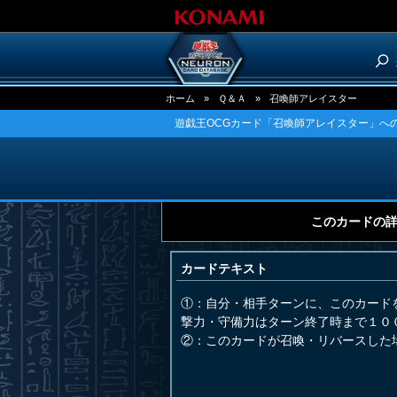
ホーム
»
Ｑ＆Ａ
»
召喚師アレイスター
遊戯王OCGカード「召喚師アレイスター」への
このカードの
カードテキスト
①：自分・相手ターンに、このカード
撃力・守備力はターン終了時まで１０
②：このカードが召喚・リバースした