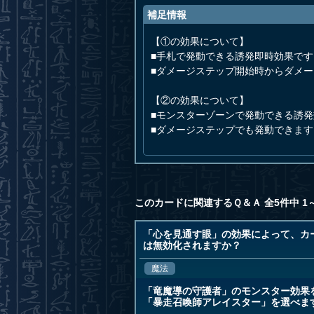
補足情報
【①の効果について】
■手札で発動できる誘発即時効果です
■ダメージステップ開始時からダメ
【②の効果について】
■モンスターゾーンで発動できる誘
■ダメージステップでも発動できます
このカードに関連するＱ＆Ａ 全5件中 1
「心を見通す眼」の効果によって、カ
は無効化されますか？
魔法
「竜魔導の守護者」のモンスター効果
「暴走召喚師アレイスター」を選べま