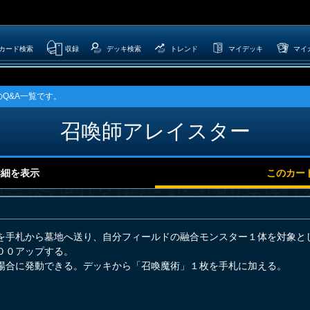
カード検索
収録
デッキ検索
トレンド
マイデッキ
マイ
Q&A一覧です。
召喚師アレイスター
詳細を表示
このカー
を手札から墓地へ送り、自分フィールドの融合モンスター１体を対象と
００アップする。
場合に発動できる。デッキから「召喚魔術」１枚を手札に加える。