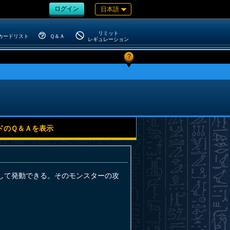
ログイン
日本語
リミット
カードリスト
Ｑ＆Ａ
レギュレーション
?
ドのＱ＆Ａを表示
して発動できる。そのモンスターの攻