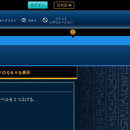
ログイン
日本語
リミット
カードリスト
Ｑ＆Ａ
レギュレーション
?
ドのＱ＆Ａを表示
レベルを１つ上げる。