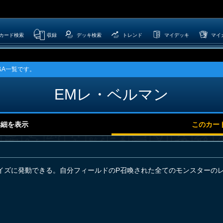
カード検索
収録
デッキ検索
トレンド
マイデッキ
マイ
&A一覧です。
EMレ・ベルマン
詳細を表示
このカー
イズに発動できる。自分フィールドのP召喚された全てのモンスターの