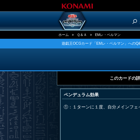
ホーム
»
Ｑ＆Ａ
»
EMレ・ベルマン
遊戯王OCGカード「EMレ・ベルマン」へのQ
このカードの
ペンデュラム効果
①：１ターンに１度、自分メインフェ