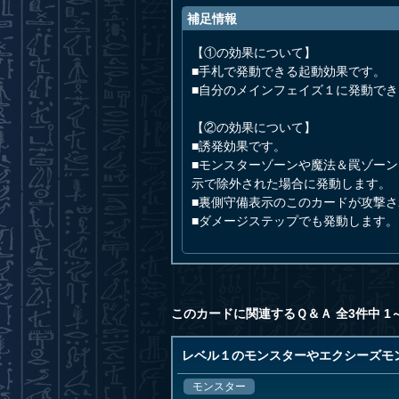
補足情報
【①の効果について】
■手札で発動できる起動効果です。
■自分のメインフェイズ１に発動で
【②の効果について】
■誘発効果です。
■モンスターゾーンや魔法＆罠ゾー
示で除外された場合に発動します。
■裏側守備表示のこのカードが攻撃
■ダメージステップでも発動します。
このカードに関連するＱ＆Ａ 全3件中 1
レベル１のモンスターやエクシーズモ
モンスター