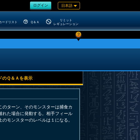
ログイン
日本語
リミット
カードリスト
Ｑ＆Ａ
レギュレーション
?
ドのＱ＆Ａを表示
このターン、そのモンスターは捕食カ
離れた場合に発動する。相手フィール
上のモンスターのレベルは１になる。