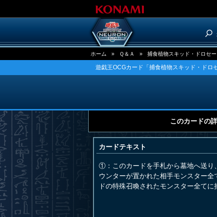
ホーム
»
Ｑ＆Ａ
»
捕食植物スキッド・ドロセー
遊戯王OCGカード「捕食植物スキッド・ドロ
このカードの
カードテキスト
①：このカードを手札から墓地へ送り
ウンターが置かれた相手モンスター全
ドの特殊召喚されたモンスター全てに