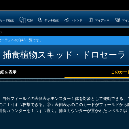
カード検索
収録
デッキ検索
トレンド
マイデッキ
マイ
ラ
セーラ」へのQ&A一覧です。
捕食植物スキッド・ドロセーラ
詳細を表示
このカー
、自分フィールドの表側表示モンスター１体を対象として発動できる。
てに１回ずつ攻撃できる。②：表側表示のこのカードがフィールドから
捕食カウンターを１つずつ置く。捕食カウンターが置かれたレベル２以