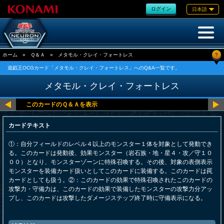
ログイン
日本語
?
ホーム
»
Ｑ＆Ａ
»
メタモル・クレイ・フォートレス
遊戯王OCGカード「メタモル・クレイ・フォートレス」へのQ&A一覧です。
メタモル・クレイ・フォートレス
カードテキスト
①：自分フィールドのレベル４以上のモンスター１体を対象として発動でき
る。このカードは発動後、効果モンスター（岩石族・地・星４・攻／守１０
００）となり、モンスターゾーンに特殊召喚する。その後、対象の表側表示
モンスターを装備カード扱いとしてこのカードに装備する。このカードは罠
カードとしても扱う。②：このカードの効果で特殊召喚されたこのカードの
攻撃力・守備力は、このカードの効果で装備したモンスターの攻撃力分アッ
プし、このカードは攻撃したダメージステップ終了時に守備表示になる。