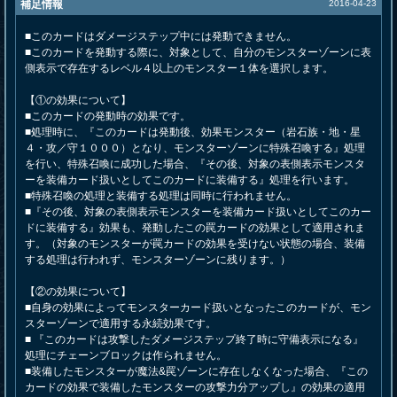
補足情報
2016-04-23
■このカードはダメージステップ中には発動できません。
■このカードを発動する際に、対象として、自分のモンスターゾーンに表
側表示で存在するレベル４以上のモンスター１体を選択します。
【①の効果について】
■このカードの発動時の効果です。
■処理時に、『このカードは発動後、効果モンスター（岩石族・地・星
４・攻／守１０００）となり、モンスターゾーンに特殊召喚する』処理
を行い、特殊召喚に成功した場合、『その後、対象の表側表示モンスタ
ーを装備カード扱いとしてこのカードに装備する』処理を行います。
■特殊召喚の処理と装備する処理は同時に行われません。
■『その後、対象の表側表示モンスターを装備カード扱いとしてこのカー
ドに装備する』効果も、発動したこの罠カードの効果として適用されま
す。（対象のモンスターが罠カードの効果を受けない状態の場合、装備
する処理は行われず、モンスターゾーンに残ります。）
【②の効果について】
■自身の効果によってモンスターカード扱いとなったこのカードが、モン
スターゾーンで適用する永続効果です。
■ 『このカードは攻撃したダメージステップ終了時に守備表示になる』
処理にチェーンブロックは作られません。
■装備したモンスターが魔法&罠ゾーンに存在しなくなった場合、『この
カードの効果で装備したモンスターの攻撃力分アップし』の効果の適用