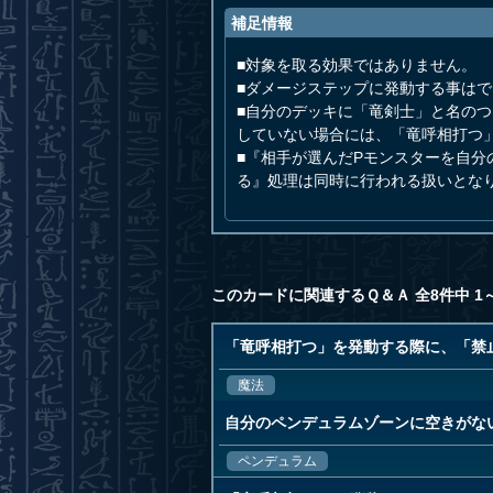
補足情報
■対象を取る効果ではありません。
■ダメージステップに発動する事は
■自分のデッキに「竜剣士」と名の
していない場合には、「竜呼相打つ
■『相手が選んだPモンスターを自分
る』処理は同時に行われる扱いとな
このカードに関連するＱ＆Ａ 全8件中 1
「竜呼相打つ」を発動する際に、「禁
魔法
自分のペンデュラムゾーンに空きがな
ペンデュラム