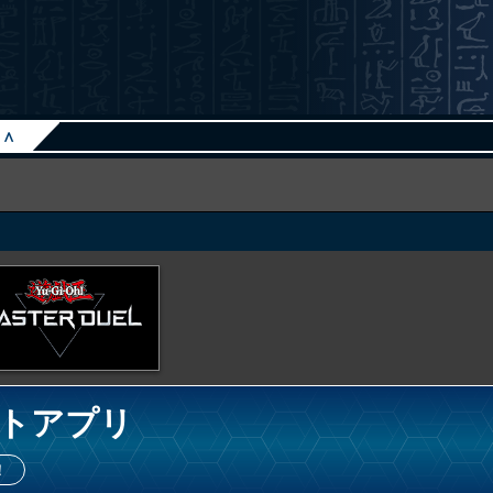
∧
トアプリ
！