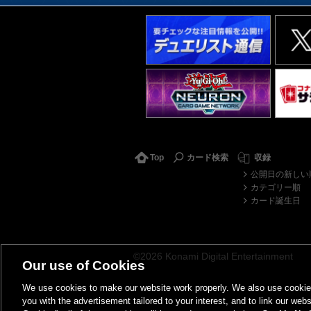
Top
カード検索
収録
公開日の新しい
カテゴリー順
カード誕生日
©2026 Konami Digital Entertainment
Our use of Cookies
We use cookies to make our website work properly. We also use cookies t
you with the advertisement tailored to your interest, and to link our webs