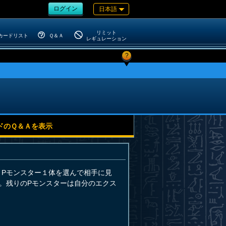
ログイン
日本語
リミット
カードリスト
Ｑ＆Ａ
レギュレーション
?
ドのＱ＆Ａを表示
」Pモンスター１体を選んで相手に見
。残りのPモンスターは自分のエクス