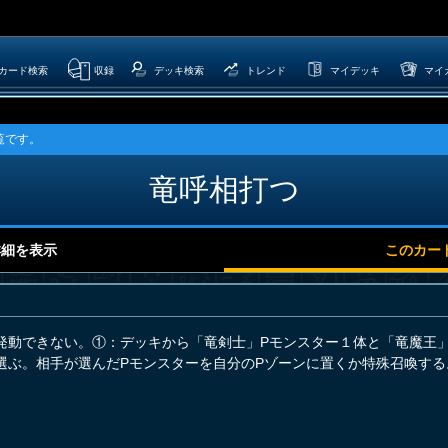
カード検索
収録
デッキ検索
トレンド
マイデッキ
マイ
覧です。
竜呼相打つ
詳細を表示
このカー
発動できない。①：デッキから「竜剣士」Pモンスター１体と「竜魔王
選ぶ。相手が選んだPモンスターを自分のPゾーンに置くか特殊召喚する