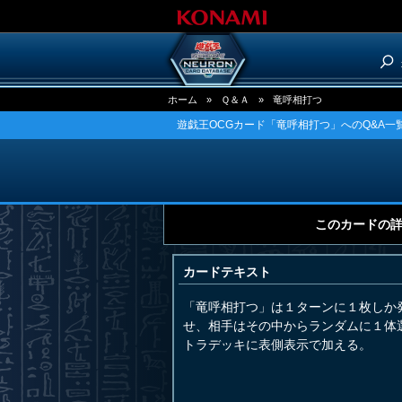
ホーム
»
Ｑ＆Ａ
»
竜呼相打つ
遊戯王OCGカード「竜呼相打つ」へのQ&A一
このカードの
カードテキスト
「竜呼相打つ」は１ターンに１枚しか
せ、相手はその中からランダムに１体
トラデッキに表側表示で加える。