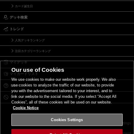
カード誕生日
デッキ検索
トレンド
人気デッキランキング
注目カテゴリーランキング
マイデッキ
Our use of Cookies
マイカードリスト
We use cookies to make our website work properly. We also
use cookies to analyze the traffic of our website, to provide
Ｑ＆Ａ
you with the advertisement tailored to your interest, and to
link our website to the social media. If you select “Accept All
リミットレギュレーション
Cookies”, all of these cookies will be used on our website.
Cookie Notice
Cookies Settings
お問い合わせ
ご利用規約
サイトポリシー
Cookies Settings
©2026 Konami Digital Entertainment