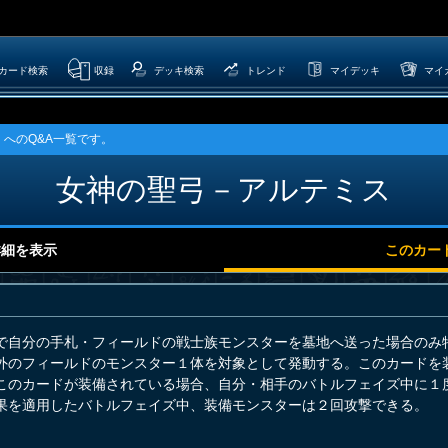
カード検索
収録
デッキ検索
トレンド
マイデッキ
マイ
へのQ&A一覧です。
女神の聖弓－アルテミス
詳細を表示
このカー
で自分の手札・フィールドの戦士族モンスターを墓地へ送った場合のみ
外のフィールドのモンスター１体を対象として発動する。このカードを
このカードが装備されている場合、自分・相手のバトルフェイズ中に１
果を適用したバトルフェイズ中、装備モンスターは２回攻撃できる。