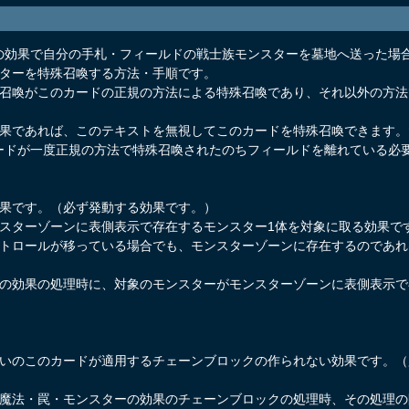
の効果で自分の手札・フィールドの戦士族モンスターを墓地へ送った場
スターを特殊召喚する方法・手順です。
殊召喚がこのカードの正規の方法による特殊召喚であり、それ以外の方
効果であれば、このテキストを無視してこのカードを特殊召喚できます
ードが一度正規の方法で特殊召喚されたのちフィールドを離れている必
効果です。（必ず発動する効果です。）
ンスターゾーンに表側表示で存在するモンスター1体を対象に取る効果で
ントロールが移っている場合でも、モンスターゾーンに存在するのであ
この効果の処理時に、対象のモンスターがモンスターゾーンに表側表示
扱いのこのカードが適用するチェーンブロックの作られない効果です。
た魔法・罠・モンスターの効果のチェーンブロックの処理時、その処理