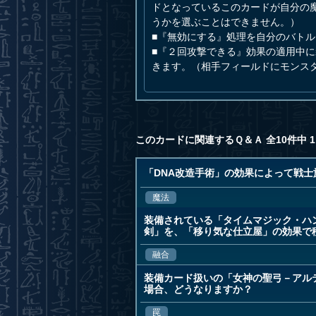
ドとなっているこのカードが自分の
うかを選ぶことはできません。）
■『無効にする』処理を自分のバト
■『２回攻撃できる』効果の適用中
きます。（相手フィールドにモンス
このカードに関連するＱ＆Ａ 全10件中 1
「DNA改造手術」の効果によって戦
魔法
装備されている「タイムマジック・ハ
剣」を、「移り気な仕立屋」の効果で
融合
装備カード扱いの「女神の聖弓－アル
場合、どうなりますか？
罠