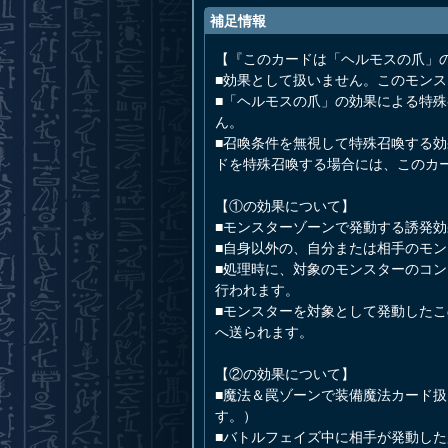
補足情報
【『このカードは「ヘルモスの爪」
■効果として扱いません。このモン
■「ヘルモスの爪」の効果による特
ん。
■召喚条件を無視して特殊召喚する
ドを特殊召喚する場合には、このカ
【①の効果について】
■モンスターゾーンで発動する誘発
■自身以外の、自分または相手のモ
■処理時に、対象のモンスターのコ
行われます。
■モンスターを対象として発動した
へ送られます。
【②の効果について】
■魔法＆罠ゾーンで装備魔法カード
す。）
■バトルフェイズ中に相手が発動し