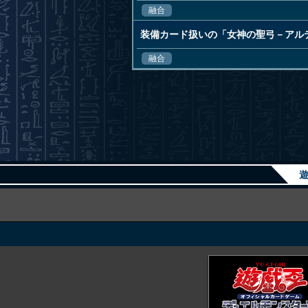
融合
装備カード扱いの「女神の聖弓－アル
融合
遊