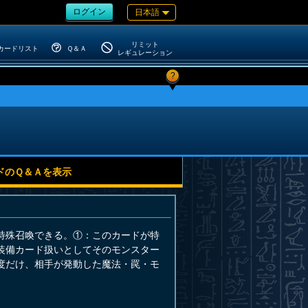
ログイン
日本語
リミット
カードリスト
Ｑ＆Ａ
レギュレーション
?
ドのＱ＆Ａを表示
特殊召喚できる。①：このカードが特
装備カード扱いとしてそのモンスター
度だけ、相手が発動した魔法・罠・モ