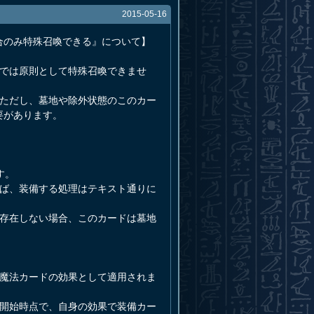
2015-05-16
合のみ特殊召喚できる』について】
法では原則として特殊召喚できませ
。ただし、墓地や除外状態のこのカー
要があります。
す。
れば、装備する処理はテキスト通りに
で存在しない場合、このカードは墓地
（魔法カードの効果として適用されま
の開始時点で、自身の効果で装備カー