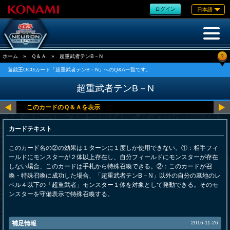
ログイン
日本語
?
ホーム
»
Ｑ＆Ａ
»
超重武者テンB－N
遊戯王OCGカード「超重武者テンB－N」へのQ&A一覧です。
超重武者テンB－N
カードテキスト
このカード名の②の効果は１ターンに１度しか使用できない。①：相手フィ
ールドにモンスターが２体以上存在し、自分フィールドにモンスターが存在
しない場合、このカードは手札から特殊召喚できる。②：このカードが召
喚・特殊召喚に成功した場合、「超重武者テンB－N」以外の自分の墓地のレ
ベル４以下の「超重武者」モンスター１体を対象として発動できる。そのモ
ンスターを守備表示で特殊召喚する。
補足情報
2016-11-26