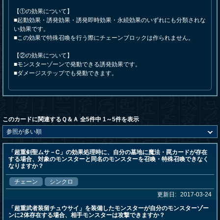
【①の効果について】
■起動効果・誘発効果・誘発即時効果・永続効果のいずれにも分類されな
い効果です。
■この効果で特殊召喚を行う際にチェーンブロックは作られません。
【②の効果について】
■モンスターゾーンで発動できる誘発効果です。
■ダメージステップでも発動できます。
このカードに関連するＱ＆Ａ 全5件中 1～5件を表示
「超重剣聖ムサ－C」の効果処理時に、自分の墓地に魔法・罠カードが存在
する場合、対象のモンスターと同名のモンスターを召喚・特殊召喚できなく
なりますか？
チェーン
シンクロ
更新日:
2017-03-24
「超重武者装留チュウサイ」を装備したモンスターが自分のモンスターゾー
ンに2体存在する場合、相手モンスターは攻撃できますか？