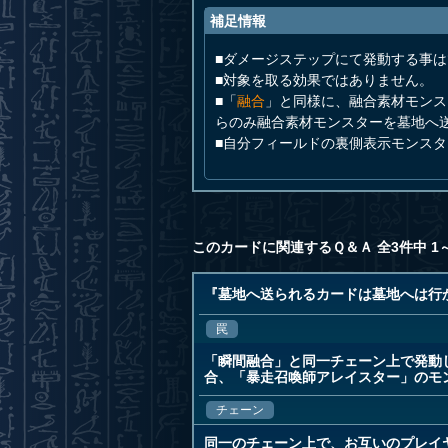
補足情報
■ダメージステップにて発動する事
■対象を取る効果ではありません。
■「
融合
」と同様に、融合素材モンス
らのみ融合素材モンスターを墓地へ
■自分フィールドの裏側表示モンス
このカードに関連するＱ＆Ａ 全3件中 1
『墓地へ送られるカードは墓地へは行
罠
「瞬間融合」と同一チェーン上で発動
合、「暴走召喚師アレイスター」のモ
チェーン
同一のチェーン上で、お互いのプレイ