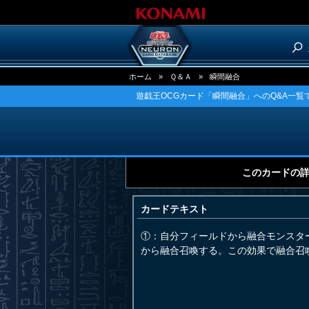
ホーム
»
Ｑ＆Ａ
»
瞬間融合
遊戯王OCGカード「瞬間融合」へのQ&A一覧
このカードの
カードテキスト
①：自分フィールドから融合モンスタ
から融合召喚する。この効果で融合召