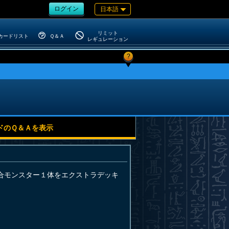
ログイン
日本語
リミット
カードリスト
Ｑ＆Ａ
レギュレーション
?
ドのＱ＆Ａを表示
合モンスター１体をエクストラデッキ