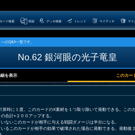
カード検索
収録
デッキ検索
トレンド
マイデッキ
マイ
」へのQ&A一覧です。
No.62 銀河眼の光子竜皇
詳細を表示
このカー
計算時に１度、このカードのX素材を１つ取り除いて発動できる。この
クの合計×２００アップする。
ていないこのカードが相手に与える戦闘ダメージは半分になる。
ているこのカードが相手の効果で破壊された場合に発動できる。発動後
る。