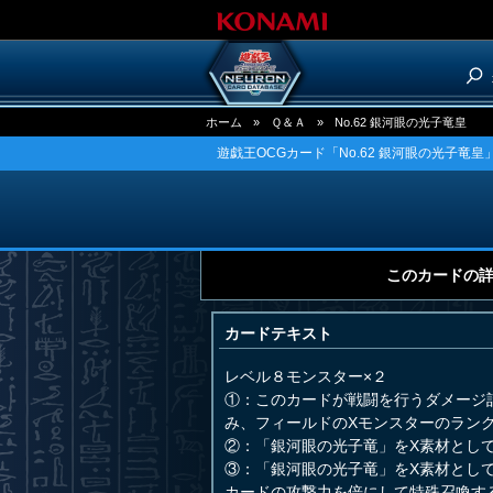
ホーム
»
Ｑ＆Ａ
»
No.62 銀河眼の光子竜皇
遊戯王OCGカード「No.62 銀河眼の光子竜皇
このカードの
カードテキスト
レベル８モンスター×２
①：このカードが戦闘を行うダメージ
み、フィールドのXモンスターのラン
②：「銀河眼の光子竜」をX素材とし
③：「銀河眼の光子竜」をX素材とし
カードの攻撃力を倍にして特殊召喚す