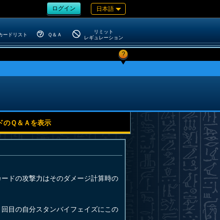
ログイン
日本語
リミット
カードリスト
Ｑ＆Ａ
レギュレーション
?
ドのＱ＆Ａを表示
カードの攻撃力はそのダメージ計算時の
２回目の自分スタンバイフェイズにこの