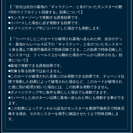
【『自分は自分の墓地の「ギャラクシー」と名のついたモンスターの数
×500ライフポイント回復する』効果について】
■モンスターゾーンで発動する誘発効果です。
■リバースした場合に必ず発動する効果です。
■ダメージステップ中にリバースした場合でも発動します。
【『リバースしたこのカードが破壊され墓地へ送られた時、自分のデッ
キ・墓地からレベル４以下の「ギャラクシー」と名のついたモンスター
１体を選んで裏側守備表示で特殊召喚できる。この効果で特殊召喚した
モンスターは、フィールド上から離れた場合ゲームから除外される』効
果について】
■墓地で発動できる誘発効果です。
■対象を取る効果ではありません。
■このカードが破壊された直後にのみ発動できる効果です。チェーン２以
降で発動した効果によって破壊された場合など、このカードが破壊され
た後に別の処理が続いた場合には、この効果を発動できません。
■ダメージステップ中に条件を満たした場合でも発動できます。
■リバースした次のターン以降に墓地へ送られた時にも発動する事ができ
ます。
■この効果によってデッキから該当のモンスターを裏側守備表示で特殊召
喚する場合、そのモンスターを相手に確認させたうえで特殊召喚しま
す。