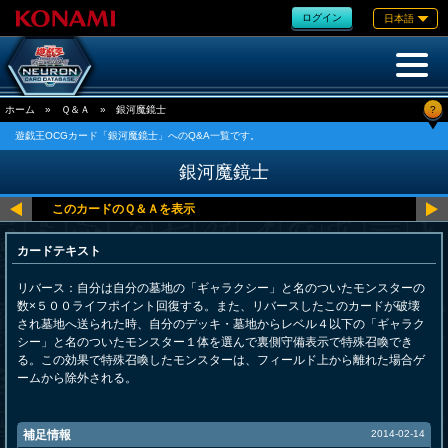
ログイン
日本語
?
ホーム
»
Ｑ＆Ａ
»
銀河魔鏡士
遊戯王OCGカード「銀河魔鏡士」へのQ&A一覧です。
銀河魔鏡士
カードテキスト
リバース：自分は自分の墓地の「ギャラクシー」と名のついたモンスターの
数×５００ライフポイント回復する。また、リバースしたこのカードが破壊
され墓地へ送られた時、自分のデッキ・墓地からレベル４以下の「ギャラク
シー」と名のついたモンスター１体を選んで裏側守備表示で特殊召喚でき
る。この効果で特殊召喚したモンスターは、フィールド上から離れた場合ゲ
ームから除外される。
補足情報
2014-02-14