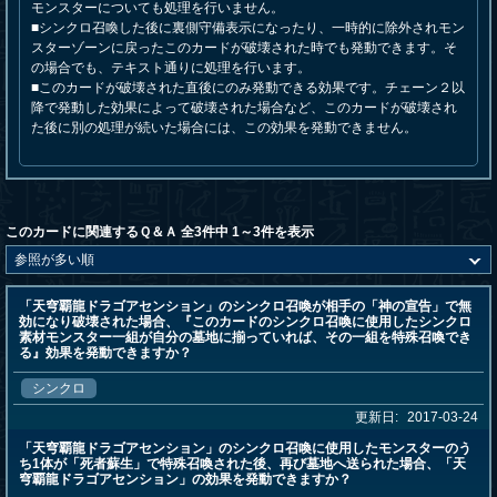
モンスターについても処理を行いません。
■シンクロ召喚した後に裏側守備表示になったり、一時的に除外されモン
スターゾーンに戻ったこのカードが破壊された時でも発動できます。そ
の場合でも、テキスト通りに処理を行います。
■このカードが破壊された直後にのみ発動できる効果です。チェーン２以
降で発動した効果によって破壊された場合など、このカードが破壊され
た後に別の処理が続いた場合には、この効果を発動できません。
このカードに関連するＱ＆Ａ 全3件中 1～3件を表示
「天穹覇龍ドラゴアセンション」のシンクロ召喚が相手の「神の宣告」で無
効になり破壊された場合、『このカードのシンクロ召喚に使用したシンクロ
素材モンスター一組が自分の墓地に揃っていれば、その一組を特殊召喚でき
る』効果を発動できますか？
シンクロ
更新日:
2017-03-24
「天穹覇龍ドラゴアセンション」のシンクロ召喚に使用したモンスターのう
ち1体が「死者蘇生」で特殊召喚された後、再び墓地へ送られた場合、「天
穹覇龍ドラゴアセンション」の効果を発動できますか？