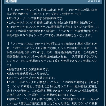
補足情報
2018-05-10
【『このカードがシンクロ召喚に成功した時、このカードの攻撃力は自
分の手札の数×８００ポイントアップする』効果について】
■モンスターゾーンで発動する誘発効果です。
■このカードがシンクロ召喚に成功した場合に必ず発動する効果です。
■このカードがモンスターゾーンに表側表示で存在しなくなった場合、こ
のカードの効果が無効化された場合に、『このカードの攻撃力は自分の
手札の数×８００ポイントアップする』効果の適用はなくなります。
【『フィールド上のこのカードが相手によって破壊され墓地へ送られた
時、このカードのシンクロ召喚に使用したシンクロ素材モンスター一組
が自分の墓地に揃っていれば、その一組を特殊召喚できる。この効果で
特殊召喚したモンスターの効果は無効化される。「天穹覇龍ドラゴアセ
ンション」のこの効果は１ターンに１度しか使用できない』効果につい
て】
■墓地で発動できる誘発効果です。
■対象を取る効果ではありません。
■ダメージステップでも発動できます。
■このカードのシンクロ召喚を行ってから、この効果の発動を行う時点ま
で、シンクロ素材として墓地に送られたモンスター一組が墓地に存在し
続けていた場合に、この効果を発動できます。いずれか１体以上が墓地
に存在しなくなった場合、この効果は発動できません。
■処理時に、『シンクロ召喚に使用したシンクロ素材モンスター一組』の
いずれか１体以上が墓地に存在しなくなった場合、残りのシンクロ素材