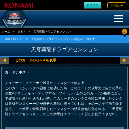
ログイン
日本語
?
ホーム
»
Ｑ＆Ａ
»
天穹覇龍ドラゴアセンション
遊戯王OCGカード「天穹覇龍ドラゴアセンション」へのQ&A一覧です。
天穹覇龍ドラゴアセンション
カードテキスト
チューナー＋チューナー以外のモンスター１体以上
このカードがシンクロ召喚に成功した時、このカードの攻撃力は自分の手札
の数×８００ポイントアップする。フィールド上のこのカードが相手によっ
て破壊され墓地へ送られた時、このカードのシンクロ召喚に使用したシンク
ロ素材モンスター一組が自分の墓地に揃っていれば、その一組を特殊召喚で
きる。この効果で特殊召喚したモンスターの効果は無効化される。「天穹覇
龍ドラゴアセンション」のこの効果は１ターンに１度しか使用できない。