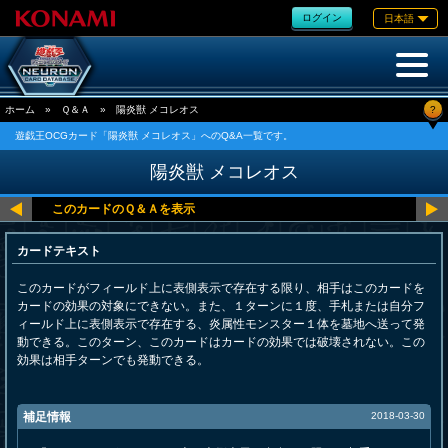
ログイン
日本語
?
ホーム
»
Ｑ＆Ａ
»
陽炎獣 メコレオス
遊戯王OCGカード「陽炎獣 メコレオス」へのQ&A一覧です。
陽炎獣 メコレオス
カードテキスト
このカードがフィールド上に表側表示で存在する限り、相手はこのカードを
カードの効果の対象にできない。また、１ターンに１度、手札または自分フ
ィールド上に表側表示で存在する、炎属性モンスター１体を墓地へ送って発
動できる。このターン、このカードはカードの効果では破壊されない。この
効果は相手ターンでも発動できる。
補足情報
2018-03-30