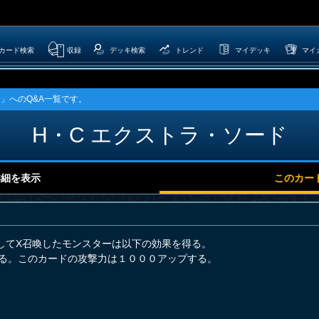
カード検索
収録
デッキ検索
トレンド
マイデッキ
マイ
ド」へのQ&A一覧です。
H・C エクストラ・ソード
詳細を表示
このカー
してX召喚したモンスターは以下の効果を得る。
する。このカードの攻撃力は１０００アップする。