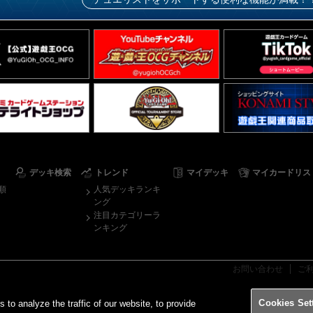
デッキ検索
トレンド
マイデッキ
マイカードリス
順
人気デッキランキ
ング
注目カテゴリーラ
ンキング
お問い合わせ
ご
Cookies Set
o analyze the traffic of our website, to provide