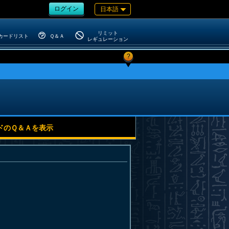
ログイン
日本語
リミット
カードリスト
Ｑ＆Ａ
レギュレーション
?
ドのＱ＆Ａを表示