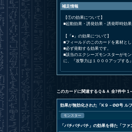
補足情報
【①の効果について】
■起動効果・誘発効果・誘発即時効
【『●』の効果について】
■フィールドのこのカードを素材とし
■必ず発動する効果です。
■該当のエクシーズモンスターがモ
に、『攻撃力は１０００アップする
このカードに関連するＱ＆Ａ 全7件中 1
効果が無効化された「K９－ØØ号 ル
モンスター
「バチバチバチ」の効果を得た「ファ