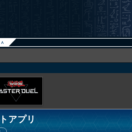
∧
トアプリ
！