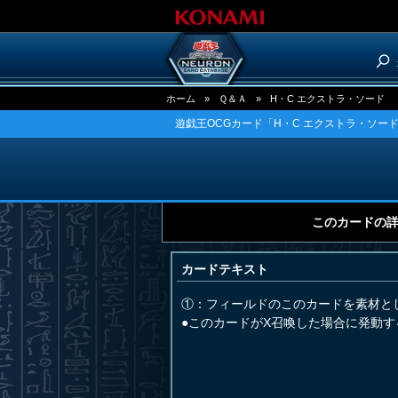
ホーム
»
Ｑ＆Ａ
»
H・C エクストラ・ソード
遊戯王OCGカード「H・C エクストラ・ソー
このカードの
カードテキスト
①：フィールドのこのカードを素材と
●このカードがX召喚した場合に発動