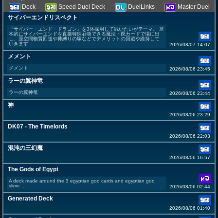
Deck
Speed Duel Deck
DuelLinks
Master Duel
サイバーエンドリスペクト
『サイバー・エンド・ドラゴン』を3体採用して戦いたいがテーマ。 基
本的にサイバーエンドを直接特殊召喚できる魔法・罠カードで場に出
し、亜空間物質回送や神縛りの塚などでデメリットの回避や維持して
いきます...
2026/08/07 14:07
メメント
メメント
2026/08/06 23:45
ラーの翼神竜
ラーの翼神竜
2026/08/06 23:44
神
2026/08/06 23:29
DK07 - The Timelords
2026/08/06 22:03
混沌の三幻魔
2026/08/06 16:57
The Gods of Egypt
A deck made around the 3 egyptian god cards and egyptian god
slime ...
2026/08/06 02:44
Generated Deck
2026/08/06 01:40