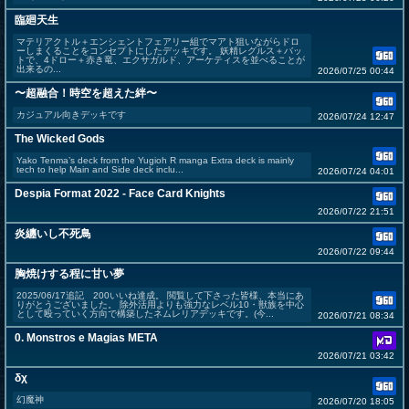
臨廻天生
マテリアクトル＋エンシェントフェアリー組でマアト狙いながらドロ
ーしまくることをコンセプトにしたデッキです。 妖精レグルス＋バッ
トで、4ドロー＋赤き竜、エクサガルド、アーケティスを並べることが
出来るの...
2026/07/25 00:44
〜超融合！時空を超えた絆〜
カジュアル向きデッキです
2026/07/24 12:47
The Wicked Gods
Yako Tenma’s deck from the Yugioh R manga Extra deck is mainly
tech to help Main and Side deck inclu...
2026/07/24 04:01
Despia Format 2022 - Face Card Knights
2026/07/22 21:51
炎纏いし不死鳥
2026/07/22 09:44
胸焼けする程に甘い夢
2025/06/17追記 200いいね達成。 閲覧して下さった皆様、本当にあ
りがとうございました。 除外活用よりも強力なレベル10・獣族を中心
として殴っていく方向で構築したネムレリアデッキです。(今...
2026/07/21 08:34
0. Monstros e Magias META
2026/07/21 03:42
δχ
幻魔神
2026/07/20 18:05