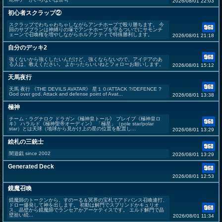
2026/08/01 22:03
初心者スクラップ②
スクラップでわちゃわちゃしながらアンチホープで殴り勝ちます。 今
回のサブプランは神縛りの塚でアンチホープを守るついでにサモンチ
ェーンで召喚権を増やしながらホルアクティで特殊勝利します。
2026/08/01 21:18
自分のデッキ2
強くないから強くしたいんだけど、強くならないので、アイデアのあ
る人は、教えください。 よかったらいいねとフォローお願いします。
2026/08/01 15:12
天馬夜行
天馬 夜行 《THE DEVILS AVATAR》 星１０/ATTACK ?/DEFENCE ?
God over god. Attack and defense point of Avat...
2026/08/01 13:38
極神
チーム・ラグナロク ドラガン《極神皇トール》 ブレイブ《極神皇ロ
キ》 ハラルド《極神聖帝オーディン》 「極星」（pole star/polar
star）とは天球（地球から見かけ上の星の位置を配置し...
2026/08/01 13:29
絵札の三銃士
闇遊戯 since 2002
2026/08/01 13:29
Generated Deck
2026/08/01 12:53
鏡魔召喚
鏡魔師のトークンから、すのーる＆冥界の宝札でアドバンス召喚連打、
ドロー爆発して神を出します。 初動は解門でスプリンドかキュリオ
ス、晶壁から鏡魔師でランセアかアーケティスです。 エルド解門で晶
壁拾い続...
2026/08/01 11:34