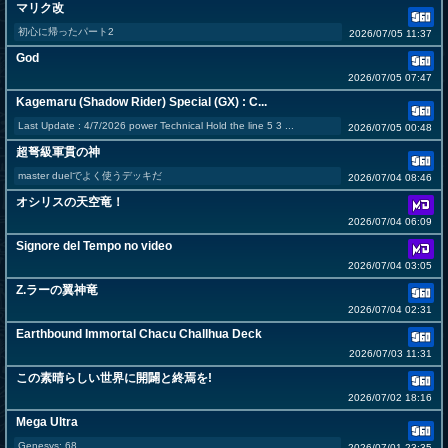
マリク改
初心に帰ったパート2
2026/07/05 11:37
God
2026/07/05 07:47
Kagemaru (Shadow Rider) Special (GX) : C...
Last Update : 4/7/2026 power Technical Hold the line 5 3 ...
2026/07/05 00:48
超弩級軍貫の神
master duelでよく使うデッキだ
2026/07/04 08:46
オシリスの天空竜！
2026/07/04 06:09
Signore del Tempo no video
2026/07/04 03:05
Z.ラーの翼神竜
2026/07/04 02:31
Earthbound Immortal Chacu Challhua Deck
2026/07/03 11:31
この素晴らしい世界に開闢と終焉を!
2026/07/02 18:16
Mega Ultra
Genesys: 68
2026/07/01 23:35