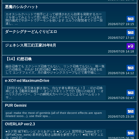
悪魔のシルクハット
カオスシルクハットで相手によって破壊されたら効果を発動するカー
ドを使ってみようって思い組んでみたデッキになります メインは光と
闇の儀式でサポートでデーモンを使います エルフの聖賢者でドロー加
速し、...
2026/07/27 19:15
ダークシグナーどんぐりピエロ
2026/07/27 17:10
ジェネシス用三幻王家26年8月
2026/07/26 14:18
【14】幻想召喚
融合召喚でも エクシーズ召喚でもない。 リンク召喚でもない。 唯一無
二の召喚法、それが【幻想召喚】 ■やりたいこと 幻想召喚で異星を出
して エンドフェイズ、月の書やジャンクスリープなどで裏守備に ...
2026/07/26 14:12
e-XOY-ed MaximumDrive
【封印されし聖五体を解き放ち、仇なす者を葬送せよ！】 ・幻の召喚
神による【魔神火焔砲】 ・オシリスギミックでの【怒りの劫火】 ・オ
ベリスクのパワー、ラーの瞬間火力+バーンなどによるゲームセット
サ...
2026/07/26 02:47
PUR Gemini
goal: make the most of geminis (all of their decent effects are spam
related sooo...), use their spa...
2026/07/25 23:38
OVERLAP ver2.3
■タグ用 城下町レシピ さりあデッキ ■コメント 質問等はTwitterまで！
(@FallCrow_saria) 基本的な動きは動画を参照下さい！ ■城下町デュエ
ル（ver2.0）...
2026/07/25 06:26