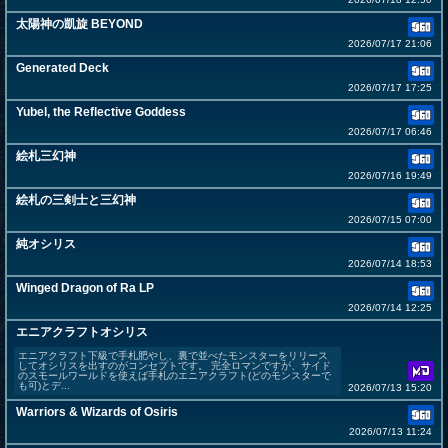
太陽神の凱旋 BEYOND
2026/07/17 21:06
Generated Deck
2026/07/17 17:25
Yubel, the Reflective Goddess
2026/07/17 06:46
絵札三幻神
2026/07/16 19:49
絵札の三剣士と三幻神
2026/07/15 07:00
純オシリス
2026/07/14 18:53
Winged Dragon of Ra LP
2026/07/14 12:25
エニアクラフトオシリス
エニアクラフト下級で手札肥やし、裏で並べたモンスターをリリース
してオシリスを出すのがコンセプトです。 完全ロマンですが、サイド
のスモールワールドを使えば手札のエニアクラフト(どのモンスターで
も可)とデ...
2026/07/13 15:20
Warriors & Wizards of Osiris
2026/07/13 11:24