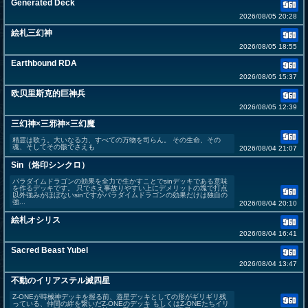
Generated Deck
2026/08/05 20:28
絵札三幻神
2026/08/05 18:55
Earthbound RDA
2026/08/05 15:37
欧贝里斯克的巨神兵
2026/08/05 12:39
三幻神×三邪神×三幻魔
精霊は歌う。大いなる力、すべての万物を司らん。 その生命、その
魂、そしてその骸でさえも
2026/08/04 21:07
Sin（烙印シンクロ）
パラダイムドラゴンの効果を全力で生かすことでsinデッキである意味
を作るデッキです。 只でさえ事故りやすい上にデメリットの塊で打点
以外強みがほぼないsinですがパラダイムドラゴンの効果だけは独自の
強...
2026/08/04 20:10
絵札オシリス
2026/08/04 16:41
Sacred Beast Yubel
2026/08/04 13:47
不動のイリアステル滅四星
Z-ONEが時械神デッキを握る前、遊星デッキとしての形がギリギリ残
っている、仲間の絆を繋いだZ-ONEのデッキ もしくはZ-ONEたちイリ