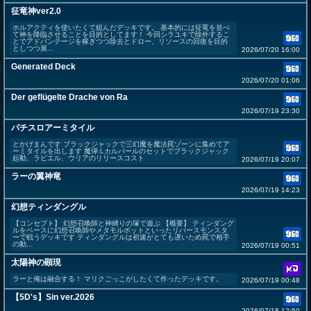
征竜神ver2.0
ホルアクティを使いたくて組んだデッキです。 基本的には征竜を並べ
て神を降臨させることを目的としてます！ 今回シラユキで除外するこ
とでアドバンテージを稼ぎつつ除去とドロー、リソースの回復を目的
としつつ展...
2026/07/20 16:00
Generated Deck
2026/07/20 01:06
Der geflügelte Drache von Ra
2026/07/19 23:30
パチスロアーミタイル
とかげまんです ブラックジャックで三幻魔を魔法罠ゾーンに集めてア
ーミタイルを出します 魔弾:Lカルパールのセットでブラックジャック
起動、ラビエル、ウリアのリリースコスト
2026/07/19 20:07
ラーの翼神竜
2026/07/19 14:23
幻想ティンダングル
【コンセプト】 幻想召喚師と神縛りの塚で遊ぶ 【概要】 ティンダング
ルをベースに幻想召喚師やメタモルポットといったリバースモンスタ
ーで戦うデッキです ティンダングルは初速がとても遅いため罠で相手
の動...
2026/07/19 00:51
太陽神の顕現
ラーと俺は融合する！ マリクごっこがしたくて作ったデッキです。
2026/07/19 00:48
【5D's】Sin ver.2026
2026/07/18 12:50