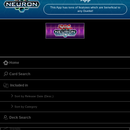
This App has tons of features which are beneficial to
any Duelist!
Home
Card Search
Included in
Sort by Release Date (Desc.)
Sort by Category
Deck Search
Trends