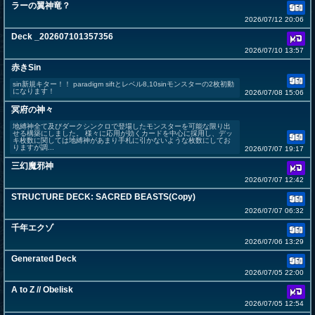
ラーの翼神竜？
2026/07/12 20:06
Deck _202607101357356
2026/07/10 13:57
赤きSin
sin新規キター！！ paradigm siftとレベル8,10sinモンスターの2枚初動
になります！
2026/07/08 15:06
冥府の神々
地縛神全て及びダークシンクロで登場したモンスターを可能な限り出
せる構築にしました。 様々に応用が効くカードを中心に採用し、デッ
キ枚数に関しては地縛神があまり手札に引かないような枚数にしてお
りますが調...
2026/07/07 19:17
三幻魔邪神
2026/07/07 12:42
STRUCTURE DECK: SACRED BEASTS(Copy)
2026/07/07 06:32
千年エクゾ
2026/07/06 13:29
Generated Deck
2026/07/05 22:00
A to Z // Obelisk
2026/07/05 12:54