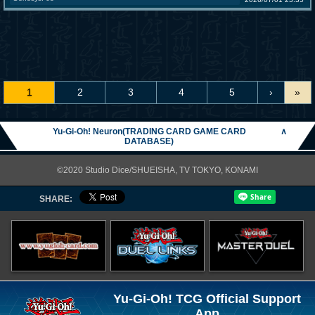
1
2
3
4
5
›
»
Yu-Gi-Oh! Neuron(TRADING CARD GAME CARD
∧
DATABASE)
©2020 Studio Dice/SHUEISHA, TV TOKYO, KONAMI
SHARE:
Yu-Gi-Oh! TCG Official Support
App