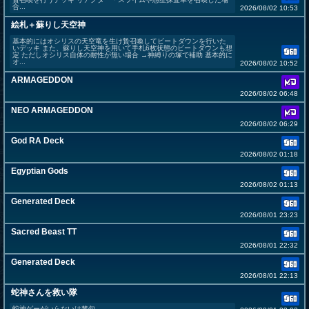
合...
2026/08/02 10:53
絵札＋蘇りし天空神
基本的にはオシリスの天空竜を生け贄召喚してビートダウンを行いた
いデッキ また、蘇りし天空神を用いて手札6枚状態のビートダウンも想
定 ただしオシリス自体の耐性が無い場合 →神縛りの塚で補助 基本的に
オ...
2026/08/02 10:52
ARMAGEDDON
2026/08/02 06:48
NEO ARMAGEDDON
2026/08/02 06:29
God RA Deck
2026/08/02 01:18
Egyptian Gods
2026/08/02 01:13
Generated Deck
2026/08/01 23:23
Sacred Beast TT
2026/08/01 22:32
Generated Deck
2026/08/01 22:13
蛇神さんを救い隊
蛇神ゲーがいらないは禁句