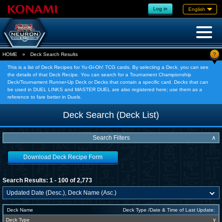
Log in
English
?
HOME
»
Deck Search Results
This is a list of Deck Recipes for Yu-Gi-Oh! TCG cards. By selecting a Deck, you can see
the details of that Deck Recipe. You can search for a Tournament Championship
Deck/Tournament Runner-Up Deck or Decks that contain a specific card. Decks that can
be used in DUEL LINKS and MASTER DUEL are also registered here; use them as a
reference to fare better in Duels.
Deck Search (Deck List)
Search Filters
∧
Download Deck Recipe Form
Search Results: 1 - 100 of 2,773
Deck Name
Deck Type /Date & Time of Last Update:
Deck Type
∨