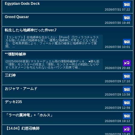
Egyptian Gods Deck
2026/07/31 07:22
Greed Quasar
2026/07/30 19:46
転生したら地縛神だった件ver.7
【コンセプト】全地縛神を生かしたい 【Point】 ①ウィラコチャラス
カを除いた6体の地縛神を採し、優秀な地縛神に片寄ることなく戦え
る。 ②奇異界開により、フィールド魔法の確保と地縛神ガチャで展
開。 ...
2026/07/30 10:01
**壊獣時械神
(2025/06/06更新) マスターデュエル用の壊獣時械神デッキ。 ■勝ち筋
「壊獣」モンスターの性質上「壊獣」モンスター同士の戦闘になりや
すく大ダメージを与えられない点をバウンス効果で補...
2026/07/29 20:48
三幻神
2026/07/29 17:10
おジャマ・アームド
2026/07/29 13:58
デッキ235
2026/07/29 12:59
「ラーの翼神竜」+「ホルス」
2026/07/28 19:12
【14.04】幻想召喚師
2026/07/28 13:45