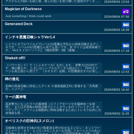
アステルとの闘いを経た後、彼らの思いを受け継いだ遊星のデッキ ...
2026/08/04 13:04
Magician of Darkness
Just something I think could work.
2026/08/04 07:56
Generated Deck
2026/08/03 18:39
インチキ悪魔召喚シャラVer1.4
シャラとダブルワイルドでレベル10悪魔を手札から特殊召喚するデッ
キです。 レベル10の悪魔なら何でも良いです。笑 サイドは採用候補で
す。 Ver1.4 ドローソースに《補給部隊》3枚《破械...
2026/08/03 17:18
Shakeit off!!
《パワーボンド》で《シェキナーガ》を出します。 攻撃力は5200で
す。俺の勝ちや。 たまにはシンプルなデッキも組みたい。 2600ダメ
ージを真正面から受けて、《タオタオ》起動。幻想魔族出すのが楽し...
2026/08/03 12:03
神の進化
邪神の高速召喚に特化したデッキ ※漫画遊戯王Rに登場する「天馬夜
行」イメージ
2026/08/02 18:40
ラーの翼神竜
高攻撃力になったラーの翼神竜（スフィアモードや太陽神合一を使
用）、または不死鳥の特殊召喚でビートダウンを行っていくデッキ ガ
ーディアン・スライムを能動的に特殊召喚するためにトレモラ以外に火
炎地獄を投...
2026/08/02 11:45
オベリスクの巨神兵(ヌメロン)
召喚権を使用せず3体の生け贄要員を呼び出せるヌメロン・ネットワー
クとゲート・オブ・ヌメロンXモンスターを活用してオベリスクの生け
贄召喚を行うデッキ リアクター・スライムや惑星探査車を召喚した場