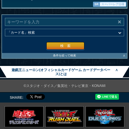
SR
スーパーレア仕様
検 索
∧
条件を絞って検索
遊戯王ニューロン(オフィシャルカードゲーム カードデータベー
∧
ス)とは
©スタジオ・ダイス／集英社・テレビ東京・KONAMI
SHARE: