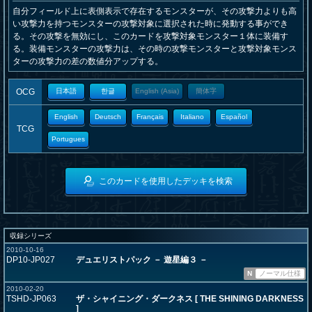
自分フィールド上に表側表示で存在するモンスターが、その攻撃力よりも高
い攻撃力を持つモンスターの攻撃対象に選択された時に発動する事ができ
る。その攻撃を無効にし、このカードを攻撃対象モンスター１体に装備す
る。装備モンスターの攻撃力は、その時の攻撃モンスターと攻撃対象モンス
ターの攻撃力の差の数値分アップする。
OCG
日本語
한글
English (Asia)
簡体字
English
Deutsch
Français
Italiano
Español
TCG
Portugues
このカードを使用したデッキを検索
収録シリーズ
2010-10-16
DP10-JP027
デュエリストパック － 遊星編３ －
N
ノーマル仕様
2010-02-20
TSHD-JP063
ザ・シャイニング・ダークネス [ THE SHINING DARKNESS
]