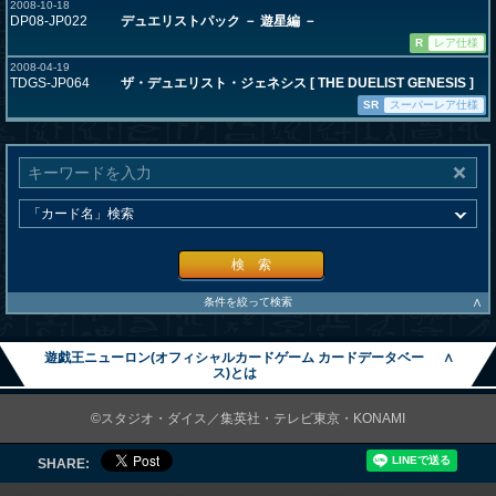
2008-10-18
DP08-JP022
デュエリストパック － 遊星編 －
R
レア仕様
2008-04-19
TDGS-JP064
ザ・デュエリスト・ジェネシス [ THE DUELIST GENESIS ]
SR
スーパーレア仕様
検 索
∧
条件を絞って検索
遊戯王ニューロン(オフィシャルカードゲーム カードデータベー
∧
ス)とは
©スタジオ・ダイス／集英社・テレビ東京・KONAMI
SHARE: