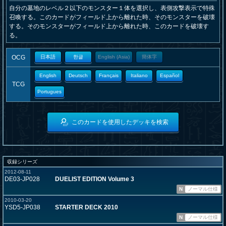
自分の墓地のレベル２以下のモンスター１体を選択し、表側攻撃表示で特殊
召喚する。このカードがフィールド上から離れた時、そのモンスターを破壊
する。そのモンスターがフィールド上から離れた時、このカードを破壊す
る。
OCG
日本語
한글
English (Asia)
簡体字
English
Deutsch
Français
Italiano
Español
TCG
Portugues
このカードを使用したデッキを検索
収録シリーズ
2012-08-11
DE03-JP028
DUELIST EDITION Volume 3
N
ノーマル仕様
2010-03-20
YSD5-JP038
STARTER DECK 2010
N
ノーマル仕様