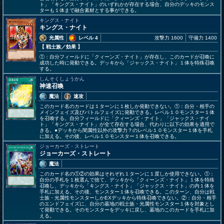
ト」「キングス・ナイト」のいずれかが存在する場合、自分のデッキのモンス
ターも１体まで融合素材とする事ができる。
キングス・ナイト
キングス・ナイト
光属性
レベル 4
攻撃力 1600
守備力 1400
【 戦士族
／効果
】
①：自分フィールドに「クィーンズ・ナイト」が存在し、このカードが召喚に
成功した時に発動できる。デッキから「ジャックス・ナイト」１体を特殊召喚
する。
しんそくしょうかん
神速召喚
魔法
速攻
このカード名のカードは１ターンに１枚しか発動できない。①：自分・相手の
メインフェイズ及びバトルフェイズに発動できる。レベル１０モンスター１体
を召喚する。自分フィールドに「クィーンズ・ナイト」「ジャックス・ナイ
ト」「キングス・ナイト」が全て存在する場合、代わりに以下の効果を適用で
きる。●デッキから闇属性以外の攻撃力？のレベル１０モンスター１体を手札
に加える。その後、レベル１０モンスター１体を召喚できる。
ジョーカーズ・ストレート
ジョーカーズ・ストレート
魔法
このカード名の①②の効果はそれぞれ１ターンに１度しか使用できない。①：
自分の手札を１枚選んで捨て、デッキから「クィーンズ・ナイト」１体を特殊
召喚し、デッキから「キングス・ナイト」「ジャックス・ナイト」の内１体を
手札に加える。その後、モンスター１体を召喚できる。このターン、自分は戦
士族・光属性モンスターしかEXデッキから特殊召喚できない。②：自分・相手
のエンドフェイズに、自分の墓地の戦士族・光属性モンスター１体を対象とし
て発動できる。そのモンスターをデッキに戻し、墓地のこのカードを手札に加
える。