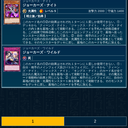
ジョーカーズ・ナイト
ジョーカーズ・ナイト
光属性
レベル 5
攻撃力 2000
守備力 1400
【 戦士族
／効果
】
このカード名の①②の効果はそれぞれ１ターンに１度しか使用できない。①：
デッキから「クィーンズ・ナイト」「ジャックス・ナイト」「キングス・ナイ
ト」の内１体を墓地へ送って発動できる。このカードを手札から特殊召喚す
る。この効果で特殊召喚したこのカードはエンドフェイズまで、墓地へ送った
モンスターと同名カードとして扱う。②：自分・相手のエンドフェイズに、こ
のカード以外の自分の墓地の戦士族・光属性モンスター１体を対象として発動
できる。そのモンスターをデッキに戻し、墓地のこのカードを手札に加える。
ジョーカーズ・ワイルド
ジョーカーズ・ワイルド
罠
このカード名の①②の効果はそれぞれ１ターンに１度しか使用できない。①：
自分・相手のメインフェイズ及びバトルフェイズに、デッキから「クィーン
ズ・ナイト」「ジャックス・ナイト」「キングス・ナイト」のカード名が全て
記された魔法カード１枚を墓地へ送って発動できる。この効果は、その魔法カ
ード発動時の効果と同じになる。②：自分・相手のエンドフェイズに、自分の
墓地の戦士族・光属性モンスター１体を対象として発動できる。そのモンスタ
ーをデッキに戻し、墓地のこのカードを手札に加える。
1
2