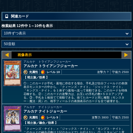
関連カード
検索結果 12件中 1～10件を表示
アルカナ トライアンフジョーカー
アルカナ トライアンフジョーカー
光属性
レベル 10
攻撃力 ?
守備力 2500
【 戦士族
／効果
】
①：このカードが手札・墓地に存在する場合、手札及び自分フィールドの表側
表示モンスターの中から、「クィーンズ・ナイト」「ジャックス・ナイト」
「キングス・ナイト」を１体ずつ墓地へ送って発動できる。このカードを特殊
召喚する。②：このカードの攻撃力は、お互いの手札の数×５００アップす
る。③：手札を１枚捨てて発動できる。捨てたカードと同じ種類（モンスタ
ー・魔法・罠）の、相手フィールドの表側表示のカードを全て破壊する。
アルカナ ナイトジョーカー
アルカナ ナイトジョーカー
光属性
レベル 9
攻撃力 3800
守備力 2500
【 戦士族
／融合／効果
】
「クィーンズ・ナイト」＋「ジャックス・ナイト」＋「キングス・ナイト」
このカードの融合召喚は上記のカードでしか行えない。①：１ターンに１度、