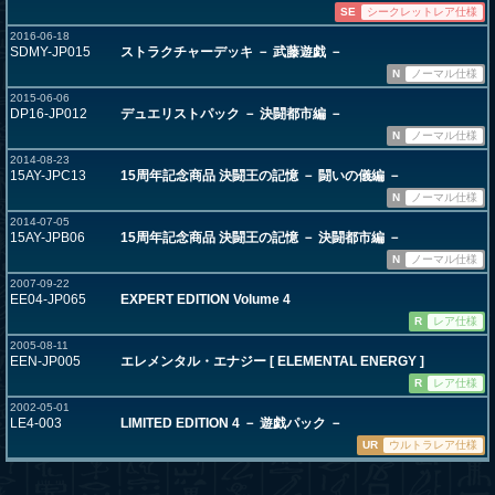
SE
シークレットレア仕様
2016-06-18
SDMY-JP015
ストラクチャーデッキ － 武藤遊戯 －
N
ノーマル仕様
2015-06-06
DP16-JP012
デュエリストパック － 決闘都市編 －
N
ノーマル仕様
2014-08-23
15AY-JPC13
15周年記念商品 決闘王の記憶 － 闘いの儀編 －
N
ノーマル仕様
2014-07-05
15AY-JPB06
15周年記念商品 決闘王の記憶 － 決闘都市編 －
N
ノーマル仕様
2007-09-22
EE04-JP065
EXPERT EDITION Volume 4
R
レア仕様
2005-08-11
EEN-JP005
エレメンタル・エナジー [ ELEMENTAL ENERGY ]
R
レア仕様
2002-05-01
LE4-003
LIMITED EDITION 4 － 遊戯パック －
UR
ウルトラレア仕様