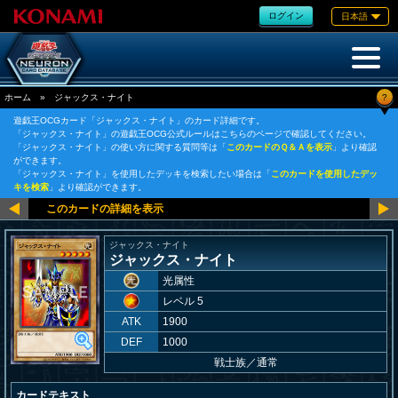
ログイン
日本語
?
ホーム
»
ジャックス・ナイト
遊戯王OCGカード「ジャックス・ナイト」のカード詳細です。
「ジャックス・ナイト」の遊戯王OCG公式ルールはこちらのページで確認してください。
「ジャックス・ナイト」の使い方に関する質問等は「
このカードのＱ＆Ａを表示
」より確認
ができます。
「ジャックス・ナイト」を使用したデッキを検索したい場合は「
このカードを使用したデッ
キを検索
」より確認ができます。
ジャックス・ナイト
ジャックス・ナイト
光属性
レベル 5
ATK
1900
DEF
1000
戦士族
／
通常
カードテキスト