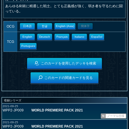
あらゆる剣術に精通した戦士。とても正義感が強く、弱き者を守るために闘
っている。
OCG
日本語
한글
English (Asia)
簡体字
English
Deutsch
Français
Italiano
Español
TCG
Portugues
このカードを使用したデッキを検索
このカードの関連カードを見る
収録シリーズ
2021-09-25
WPP2-JP009
WORLD PREMIERE PACK 2021
N
ノーマル仕様
2021-09-25
WPP2-JP009
WORLD PREMIERE PACK 2021