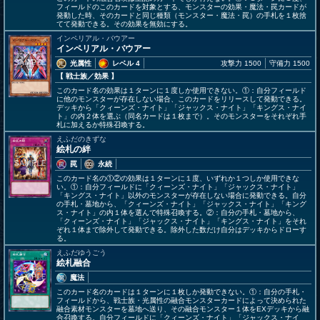
フィールドのこのカードを対象とする、モンスターの効果・魔法・罠カードが
発動した時、そのカードと同じ種類（モンスター・魔法・罠）の手札を１枚捨
てて発動できる。その効果を無効にする。
インペリアル・バウアー
インペリアル・バウアー
光属性
レベル 4
攻撃力 1500
守備力 1500
【 戦士族
／効果
】
このカード名の効果は１ターンに１度しか使用できない。①：自分フィールド
に他のモンスターが存在しない場合、このカードをリリースして発動できる。
デッキから「クィーンズ・ナイト」「ジャックス・ナイト」「キングス・ナイ
ト」の内２体を選ぶ（同名カードは１枚まで）。そのモンスターをそれぞれ手
札に加えるか特殊召喚する。
えふだのきずな
絵札の絆
罠
永続
このカード名の①②の効果は１ターンに１度、いずれか１つしか使用できな
い。①：自分フィールドに「クィーンズ・ナイト」「ジャックス・ナイト」
「キングス・ナイト」以外のモンスターが存在しない場合に発動できる。自分
の手札・墓地から、「クィーンズ・ナイト」「ジャックス・ナイト」「キング
ス・ナイト」の内１体を選んで特殊召喚する。②：自分の手札・墓地から、
「クィーンズ・ナイト」「ジャックス・ナイト」「キングス・ナイト」をそれ
ぞれ１体まで除外して発動できる。除外した数だけ自分はデッキからドローす
る。
えふだゆうごう
絵札融合
魔法
このカード名のカードは１ターンに１枚しか発動できない。①：自分の手札・
フィールドから、戦士族・光属性の融合モンスターカードによって決められた
融合素材モンスターを墓地へ送り、その融合モンスター１体をEXデッキから融
合召喚する。自分フィールドに「クィーンズ・ナイト」「ジャックス・ナイ