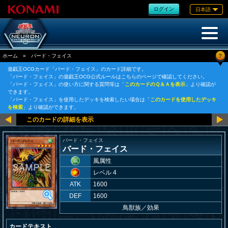
ログイン
日本語
?
ホーム
»
バード・フェイス
遊戯王OCGカード「バード・フェイス」のカード詳細です。
「バード・フェイス」の遊戯王OCG公式ルールはこちらのページで確認してください。
「バード・フェイス」の使い方に関する質問等は「
このカードのＱ＆Ａを表示
」より確認が
できます。
「バード・フェイス」を使用したデッキを検索したい場合は「
このカードを使用したデッキ
を検索
」より確認ができます。
バード・フェイス
バード・フェイス
風属性
レベル 4
ATK
1600
DEF
1600
鳥獣族
／
効果
カードテキスト