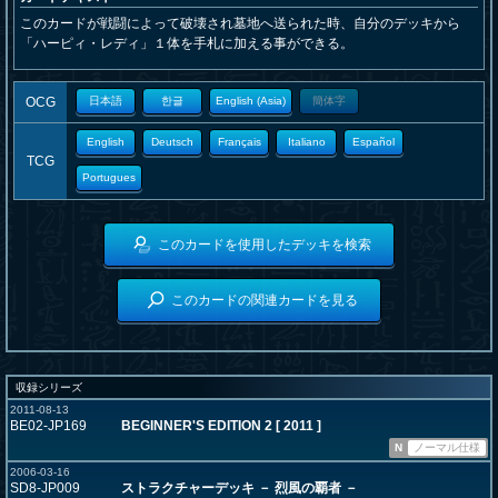
このカードが戦闘によって破壊され墓地へ送られた時、自分のデッキから
「ハーピィ・レディ」１体を手札に加える事ができる。
OCG
日本語
한글
English (Asia)
簡体字
English
Deutsch
Français
Italiano
Español
TCG
Portugues
このカードを使用したデッキを検索
このカードの関連カードを見る
収録シリーズ
2011-08-13
BE02-JP169
BEGINNER'S EDITION 2 [ 2011 ]
N
ノーマル仕様
2006-03-16
SD8-JP009
ストラクチャーデッキ － 烈風の覇者 －