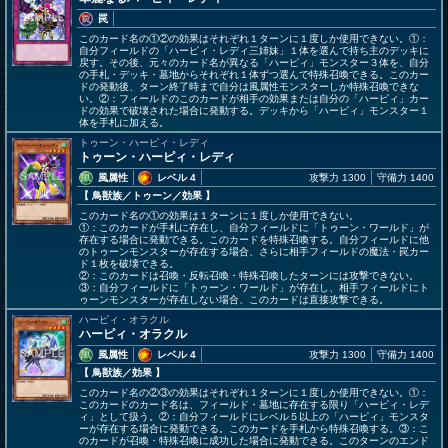
罠
このカード名の①②の効果はそれぞれ１ターンに１度しか使用できない。①：
自分フィールドの「ハーピィ・レディ三姉妹」１体を選んで持ち主のデッキに
戻す。その後、元々のカード名が異なる「ハーピィ」モンスター３体を、自分
の手札・デッキ・墓地からそれぞれ１体ずつ選んで特殊召喚できる。このカー
ドの発動後、ターン終了時まで自分は風属性モンスターしか特殊召喚できな
い。②：フィールドのこのカードが相手の効果または自分の「ハーピィ」カー
ドの効果で破壊された場合に発動する。デッキから「ハーピィ」モンスター１
体を手札に加える。
トゥーン・ハーピィ・レディ
トゥーン・ハーピィ・レディ
風属性
レベル 4
攻撃力 1300
守備力 1400
【 鳥獣族
／トゥーン／効果
】
このカード名の①の効果は１ターンに１度しか使用できない。
①：このカードが手札に存在し、自分フィールドに「トゥーン・ワールド」が
存在する場合に発動できる。このカードを特殊召喚する。自分フィールドに他
のトゥーンモンスターが存在する場合、さらに相手フィールドの魔法・罠カー
ド１枚を破壊できる。
②：このカードは召喚・反転召喚・特殊召喚したターンには攻撃できない。
③：自分フィールドに「トゥーン・ワールド」が存在し、相手フィールドにト
ゥーンモンスターが存在しない場合、このカードは直接攻撃できる。
ハーピィ・オラクル
ハーピィ・オラクル
風属性
レベル 4
攻撃力 1300
守備力 1400
【 鳥獣族
／効果
】
このカード名の②③の効果はそれぞれ１ターンに１度しか使用できない。①：
このカードのカード名は、フィールド・墓地に存在する限り「ハーピィ・レデ
ィ」として扱う。②：自分フィールドにレベル５以上の「ハーピィ」モンスタ
ーが存在する場合に発動できる。このカードを手札から特殊召喚する。③：こ
のカードが召喚・特殊召喚に成功した場合に発動できる。このターンのエンド