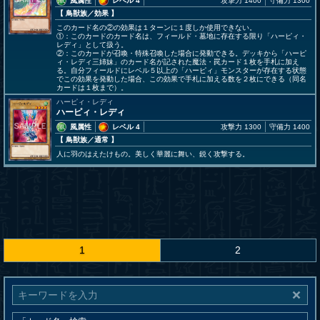
風属性
レベル 4
攻撃力 1400
守備力 1300
【 鳥獣族
／効果
】
このカード名の②の効果は１ターンに１度しか使用できない。
①：このカードのカード名は、フィールド・墓地に存在する限り「ハーピィ・
レディ」として扱う。
②：このカードが召喚・特殊召喚した場合に発動できる。デッキから「ハーピ
ィ・レディ三姉妹」のカード名が記された魔法・罠カード１枚を手札に加え
る。自分フィールドにレベル５以上の「ハーピィ」モンスターが存在する状態
でこの効果を発動した場合、この効果で手札に加える数を２枚にできる（同名
カードは１枚まで）。
ハーピィ・レディ
ハーピィ・レディ
風属性
レベル 4
攻撃力 1300
守備力 1400
【 鳥獣族
／通常
】
人に羽のはえたけもの。美しく華麗に舞い、鋭く攻撃する。
1
2