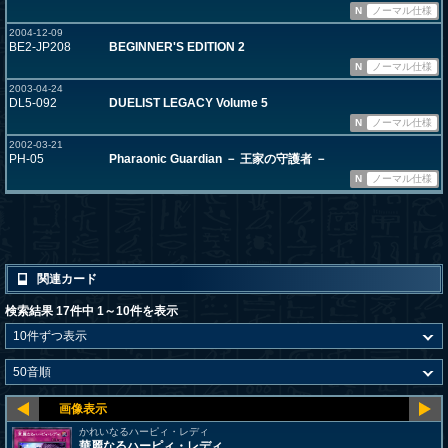
N
ノーマル仕様
2004-12-09
BE2-JP208
BEGINNER'S EDITION 2
N
ノーマル仕様
2003-04-24
DL5-092
DUELIST LEGACY Volume 5
N
ノーマル仕様
2002-03-21
PH-05
Pharaonic Guardian － 王家の守護者 －
N
ノーマル仕様
関連カード
検索結果 17件中 1～10件を表示
かれいなるハーピィ・レディ
華麗なるハーピィ・レディ