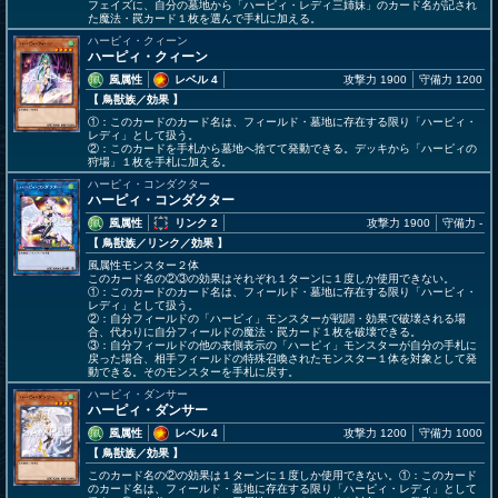
フェイズに、自分の墓地から「ハーピィ・レディ三姉妹」のカード名が記され
た魔法・罠カード１枚を選んで手札に加える。
ハーピィ・クィーン
ハーピィ・クィーン
風属性
レベル 4
攻撃力 1900
守備力 1200
【 鳥獣族
／効果
】
①：このカードのカード名は、フィールド・墓地に存在する限り「ハーピィ・
レディ」として扱う。
②：このカードを手札から墓地へ捨てて発動できる。デッキから「ハーピィの
狩場」１枚を手札に加える。
ハーピィ・コンダクター
ハーピィ・コンダクター
風属性
リンク 2
攻撃力 1900
守備力 -
【 鳥獣族
／リンク／効果
】
風属性モンスター２体
このカード名の②③の効果はそれぞれ１ターンに１度しか使用できない。
①：このカードのカード名は、フィールド・墓地に存在する限り「ハーピィ・
レディ」として扱う。
②：自分フィールドの「ハーピィ」モンスターが戦闘・効果で破壊される場
合、代わりに自分フィールドの魔法・罠カード１枚を破壊できる。
③：自分フィールドの他の表側表示の「ハーピィ」モンスターが自分の手札に
戻った場合、相手フィールドの特殊召喚されたモンスター１体を対象として発
動できる。そのモンスターを手札に戻す。
ハーピィ・ダンサー
ハーピィ・ダンサー
風属性
レベル 4
攻撃力 1200
守備力 1000
【 鳥獣族
／効果
】
このカード名の②の効果は１ターンに１度しか使用できない。①：このカード
のカード名は、フィールド・墓地に存在する限り「ハーピィ・レディ」として