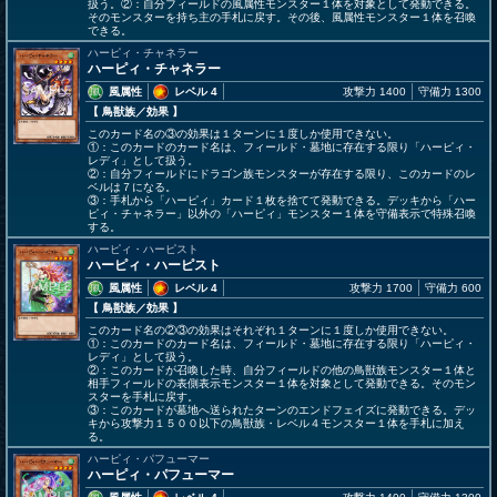
扱う。②：自分フィールドの風属性モンスター１体を対象として発動できる。
そのモンスターを持ち主の手札に戻す。その後、風属性モンスター１体を召喚
できる。
ハーピィ・チャネラー
ハーピィ・チャネラー
風属性
レベル 4
攻撃力 1400
守備力 1300
【 鳥獣族
／効果
】
このカード名の③の効果は１ターンに１度しか使用できない。
①：このカードのカード名は、フィールド・墓地に存在する限り「ハーピィ・
レディ」として扱う。
②：自分フィールドにドラゴン族モンスターが存在する限り、このカードのレ
ベルは７になる。
③：手札から「ハーピィ」カード１枚を捨てて発動できる。デッキから「ハー
ピィ・チャネラー」以外の「ハーピィ」モンスター１体を守備表示で特殊召喚
する。
ハーピィ・ハーピスト
ハーピィ・ハーピスト
風属性
レベル 4
攻撃力 1700
守備力 600
【 鳥獣族
／効果
】
このカード名の②③の効果はそれぞれ１ターンに１度しか使用できない。
①：このカードのカード名は、フィールド・墓地に存在する限り「ハーピィ・
レディ」として扱う。
②：このカードが召喚した時、自分フィールドの他の鳥獣族モンスター１体と
相手フィールドの表側表示モンスター１体を対象として発動できる。そのモン
スターを手札に戻す。
③：このカードが墓地へ送られたターンのエンドフェイズに発動できる。デッ
キから攻撃力１５００以下の鳥獣族・レベル４モンスター１体を手札に加え
る。
ハーピィ・パフューマー
ハーピィ・パフューマー