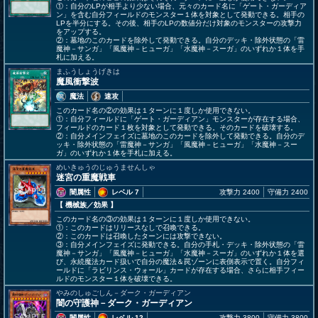
①：自分のLPが相手より少ない場合、元々のカード名に「ゲート・ガーディア
ン」を含む自分フィールドのモンスター１体を対象として発動できる。相手の
LPを半分にする。その後、相手のLPの数値分だけ対象のモンスターの攻撃力
をアップする。
②：墓地のこのカードを除外して発動できる。自分のデッキ・除外状態の「雷
魔神－サンガ」「風魔神－ヒューガ」「水魔神－スーガ」のいずれか１体を手
札に加える。
まふうしょうげきは
魔風衝撃波
魔法
速攻
このカード名の②の効果は１ターンに１度しか使用できない。
①：自分フィールドに「ゲート・ガーディアン」モンスターが存在する場合、
フィールドのカード１枚を対象として発動できる。そのカードを破壊する。
②：自分メインフェイズに墓地のこのカードを除外して発動できる。自分のデ
ッキ・除外状態の「雷魔神－サンガ」「風魔神－ヒューガ」「水魔神－スー
ガ」のいずれか１体を手札に加える。
めいきゅうのじゅうませんしゃ
迷宮の重魔戦車
闇属性
レベル 7
攻撃力 2400
守備力 2400
【 機械族
／効果
】
このカード名の③の効果は１ターンに１度しか使用できない。
①：このカードはリリースなしで召喚できる。
②：このカードは召喚したターンには攻撃できない。
③：自分メインフェイズに発動できる。自分の手札・デッキ・除外状態の「雷
魔神－サンガ」「風魔神－ヒューガ」「水魔神－スーガ」のいずれか１体を選
び、永続魔法カード扱いで自分の魔法＆罠ゾーンに表側表示で置く。自分フィ
ールドに「ラビリンス・ウォール」カードが存在する場合、さらに相手フィー
ルドのモンスター１体を破壊できる。
やみのしゅごしん－ダーク・ガーディアン
闇の守護神－ダーク・ガーディアン
闇属性
レベル 12
攻撃力 3800
守備力 3800