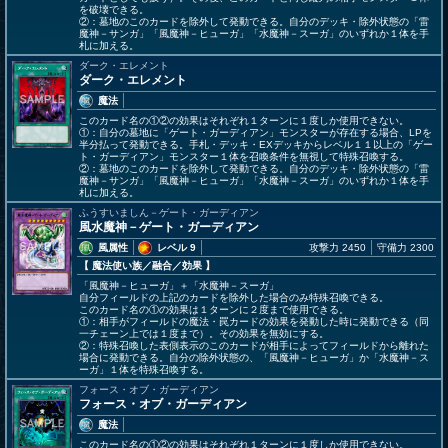
を破壊できる。
②：墓地のこのカードを除外して発動できる。自分のデッキ・除外状態の「雷
魔神－サンガ」「風魔神－ヒューガ」「水魔神－スーガ」のいずれか１体を手
札に加える。
ダーク・エレメント
ダーク・エレメント
魔法
このカード名の①②の効果はそれぞれ１ターンに１度しか使用できない。
①：自分の墓地に「ゲート・ガーディアン」モンスターが存在する場合、LPを
半分払って発動できる。手札・デッキ・EXデッキからレベル１１以上の「ゲー
ト・ガーディアン」モンスター１体を召喚条件を無視して特殊召喚する。
②：墓地のこのカードを除外して発動できる。自分のデッキ・除外状態の「雷
魔神－サンガ」「風魔神－ヒューガ」「水魔神－スーガ」のいずれか１体を手
札に加える。
ふうすいましん－ゲート・ガーディアン
風水魔神－ゲート・ガーディアン
風属性
レベル 9
攻撃力 2450
守備力 2300
【 魔法使い族
／融合／効果
】
「風魔神－ヒューガ」＋「水魔神－スーガ」
自分フィールドの上記のカードを除外した場合のみ特殊召喚できる。
このカード名の①の効果は１ターンに２度まで使用できる。
①：相手がフィールドの魔法・罠カードの効果を発動した時に発動できる（同
一チェーン上では１度まで）。その効果を無効にする。
②：特殊召喚した表側表示のこのカードが相手によってフィールドから離れた
場合に発動できる。自分の除外状態の、「風魔神－ヒューガ」か「水魔神－ス
ーガ」１体を特殊召喚する。
フォース・オブ・ガーディアン
フォース・オブ・ガーディアン
魔法
このカード名の①②の効果はそれぞれ１ターンに１度しか使用できない。