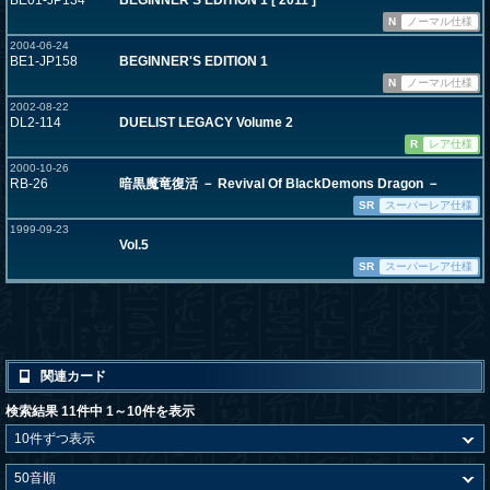
BE01-JP134
BEGINNER'S EDITION 1 [ 2011 ]
N
ノーマル仕様
2004-06-24
BE1-JP158
BEGINNER'S EDITION 1
N
ノーマル仕様
2002-08-22
DL2-114
DUELIST LEGACY Volume 2
R
レア仕様
2000-10-26
RB-26
暗黒魔竜復活 － Revival Of BlackDemons Dragon －
SR
スーパーレア仕様
1999-09-23
Vol.5
SR
スーパーレア仕様
関連カード
検索結果 11件中 1～10件を表示