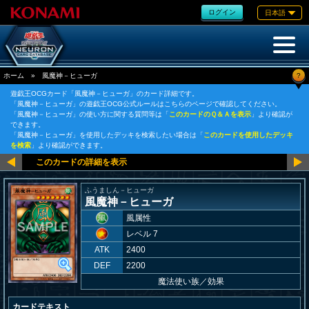
ログイン
日本語
?
ホーム
»
風魔神－ヒューガ
遊戯王OCGカード「風魔神－ヒューガ」のカード詳細です。
「風魔神－ヒューガ」の遊戯王OCG公式ルールはこちらのページで確認してください。
「風魔神－ヒューガ」の使い方に関する質問等は「
このカードのＱ＆Ａを表示
」より確認が
できます。
「風魔神－ヒューガ」を使用したデッキを検索したい場合は「
このカードを使用したデッキ
を検索
」より確認ができます。
ふうましん－ヒューガ
風魔神－ヒューガ
風属性
レベル 7
ATK
2400
DEF
2200
魔法使い族
／
効果
カードテキスト