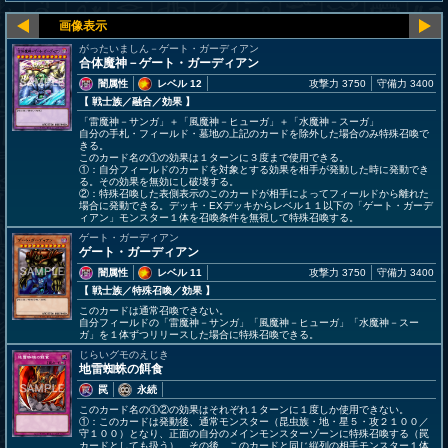
がったいましん－ゲート・ガーディアン
合体魔神－ゲート・ガーディアン
闇属性
レベル 12
攻撃力 3750
守備力 3400
【 戦士族
／融合／効果
】
「雷魔神－サンガ」＋「風魔神－ヒューガ」＋「水魔神－スーガ」
自分の手札・フィールド・墓地の上記のカードを除外した場合のみ特殊召喚で
きる。
このカード名の①の効果は１ターンに３度まで使用できる。
①：自分フィールドのカードを対象とする効果を相手が発動した時に発動でき
る。その効果を無効にし破壊する。
②：特殊召喚した表側表示のこのカードが相手によってフィールドから離れた
場合に発動できる。デッキ・EXデッキからレベル１１以下の「ゲート・ガーデ
ィアン」モンスター１体を召喚条件を無視して特殊召喚する。
ゲート・ガーディアン
ゲート・ガーディアン
闇属性
レベル 11
攻撃力 3750
守備力 3400
【 戦士族
／特殊召喚／効果
】
このカードは通常召喚できない。
自分フィールドの「雷魔神－サンガ」「風魔神－ヒューガ」「水魔神－スー
ガ」を１体ずつリリースした場合に特殊召喚できる。
じらいグモのえじき
地雷蜘蛛の餌食
罠
永続
このカード名の①②の効果はそれぞれ１ターンに１度しか使用できない。
①：このカードは発動後、通常モンスター（昆虫族・地・星５・攻２１００／
守１００）となり、正面の自分のメインモンスターゾーンに特殊召喚する（罠
カードとしても扱う）。その後、このカードと同じ縦列の相手モンスター１体