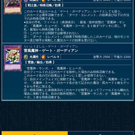
【 戦士族
／特殊召喚／効果
】
このカード名はルール上「ゲート・ガーディアン」カードとしても扱う。
このカードは通常召喚できず、「ダーク・エレメント」の効果及び以下の方法
でのみ特殊召喚できる。
●自分の手札・フィールド（表側表示）・墓地・除外状態の「雷魔神－サン
ガ」「風魔神－ヒューガ」「水魔神－スーガ」を１枚ずつデッキに戻し、手
札・墓地から特殊召喚できる。
①：このカードは戦闘では破壊されない。
②：「ダーク・エレメント」の効果で特殊召喚したこのカードは、他のモンス
ター及び相手が発動した魔法カードの効果を受けない。
らいふうましん－ゲート・ガーディアン
雷風魔神－ゲート・ガーディアン
光属性
レベル 9
攻撃力 2500
守備力 2200
【 雷族
／融合／効果
】
「雷魔神－サンガ」＋「風魔神－ヒューガ」
自分フィールドの上記のカードを除外した場合のみ特殊召喚できる。
このカード名の①の効果は１ターンに１度しか使用できない。
①：自分メインフェイズに発動できる。「雷魔神－サンガ」「風魔神－ヒュー
ガ」「水魔神－スーガ」のカード名が全て記された魔法・罠カード１枚をデッ
キから手札に加える。
②：特殊召喚した表側表示のこのカードが相手によってフィールドから離れた
場合に発動できる。自分の除外状態の、「雷魔神－サンガ」か「風魔神－ヒュ
ーガ」１体を特殊召喚する。