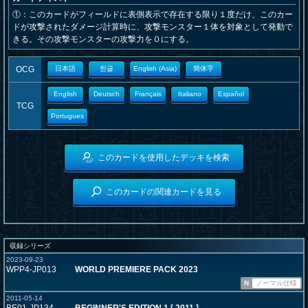
①：このカードがフィールドに表側表示で存在する限り１度だけ、このカー
ドが攻撃されたダメージ計算時に、攻撃モンスター１体を対象として発動で
きる。その攻撃モンスターの攻撃力を０にする。
OCG
日本語
한글
English (Asia)
簡体字
English
Deutsch
Français
Italiano
Español
TCG
Portugues
このカードを使用したデッキを検索
このカードの関連カードを見る
収録シリーズ
2023-09-23
WPP4-JP013
WORLD PREMIERE PACK 2023
N
ノーマル仕様
2011-05-14