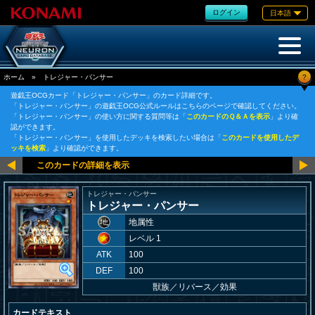
ログイン
日本語
?
ホーム
»
トレジャー・パンサー
遊戯王OCGカード「トレジャー・パンサー」のカード詳細です。
「トレジャー・パンサー」の遊戯王OCG公式ルールはこちらのページで確認してください。
「トレジャー・パンサー」の使い方に関する質問等は「
このカードのＱ＆Ａを表示
」より確
認ができます。
「トレジャー・パンサー」を使用したデッキを検索したい場合は「
このカードを使用したデ
ッキを検索
」より確認ができます。
トレジャー・パンサー
トレジャー・パンサー
地属性
レベル 1
ATK
100
DEF
100
獣族
／
リバース／効果
カードテキスト