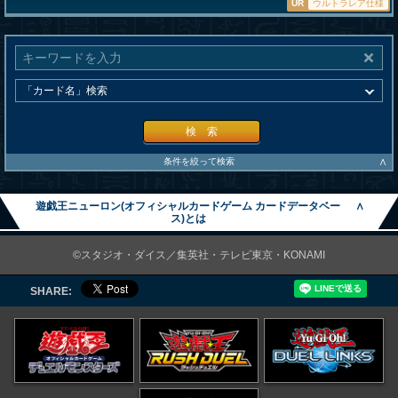
UR
ウルトラレア仕様
検 索
∧
条件を絞って検索
遊戯王ニューロン(オフィシャルカードゲーム カードデータベー
∧
ス)とは
©スタジオ・ダイス／集英社・テレビ東京・KONAMI
SHARE: