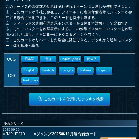
このカード名の①②③の効果はそれぞれ１ターンに１度しか使用できない。
①：このカードが手札に存在し、フィールドに裏側守備表示モンスターが存
在する場合に発動できる。このカードを特殊召喚する。
②：フィールドの裏側守備表示モンスターを３体まで対象として発動でき
る。そのモンスターを攻撃表示にする。この効果で３体のモンスターを攻撃
表示にした場合、さらに相手に９００ダメージを与える。
③：このカードがリバースした場合に発動できる。デッキから通常モンスタ
ー１体を墓地へ送る。
OCG
日本語
한글
English (Asia)
簡体字
English
Deutsch
Français
Italiano
Español
TCG
Portugues
このカードを使用したデッキを検索
収録シリーズ
2025-09-20
VJMP-JP279
Vジャンプ 2025年 11月号 付録カード