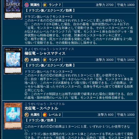
闇属性
ランク 7
攻撃力 2700
守備力 1900
【 ドラゴン族
／エクシーズ／効果
】
ドラゴン族レベル７モンスター×２
このカード名の①②の効果はそれぞれ１ターンに１度しか使用できない。
①：このカードがX召喚した場合、自分の墓地・除外状態のレベル４以下の
「征竜」モンスター１体を対象として発動できる。そのモンスターにカード名
が記されたレベル７かランク７の「征竜」モンスター１体を自分のデッキ・除
外状態から特殊召喚する。その後、対象のモンスターをデッキに戻す。
②：相手が魔法・罠カードの効果を発動した時、このカードのX素材を２つ取
り除いて発動できる。その発動を無効にし除外する。
きょくせいりゅう－シャスマティス
極征竜－シャスマティス
光属性
ランク 7
攻撃力 3000
守備力 1600
【 ドラゴン族
／エクシーズ／効果
】
ドラゴン族レベル７モンスター×２
このカード名の①②の効果はそれぞれ１ターンに１度しか使用できない。
①：自分・相手ターンに、デッキからレベル７の「征竜」モンスター１体を墓
地へ送り、このカードのX素材を１つ取り除いて発動できる。この効果は、デ
ッキから墓地へ送ったそのモンスターの、自身を手札から捨てて発動する効果
と同じになる。
②：このカードが戦闘または相手の効果で破壊された場合に発動できる。自分
の墓地・除外状態のレベル７の「征竜」モンスター１体を特殊召喚する。
こうせいりゅう－スペクトル
光征竜－スペクトル
光属性
レベル 2
攻撃力 600
守備力 1000
【 ドラゴン族
／効果
】
このカード名の①②の効果は１ターンに１度、いずれか１つしか使用できな
い。
①：ドラゴン族か光属性のモンスター１体とこのカードを手札から捨てて発動
できる。デッキから「光征竜－スペクトル」以外の「征竜」モンスター２体を