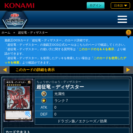
ログイン
日本語
?
ホーム
»
超征竜－ディザスター
遊戯王OCGカード「超征竜－ディザスター」のカード詳細です。
「超征竜－ディザスター」の遊戯王OCG公式ルールはこちらのページで確認してください。
「超征竜－ディザスター」の使い方に関する質問等は「
このカードのＱ＆Ａを表示
」より確
認ができます。
「超征竜－ディザスター」を使用したデッキを検索したい場合は「
このカードを使用したデ
ッキを検索
」より確認ができます。
ちょうせいりゅう－ディザスター
超征竜－ディザスター
光属性
ランク 7
ATK
0
DEF
0
ドラゴン族
／
エクシーズ／効果
カードテキスト