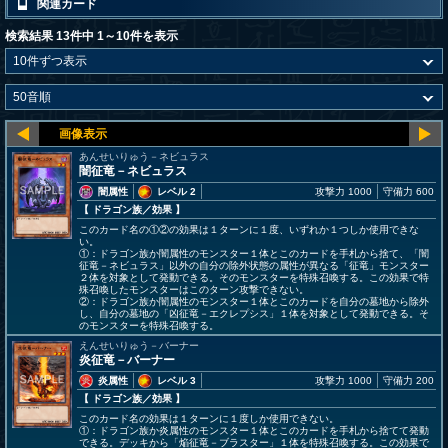
関連カード
検索結果 13件中 1～10件を表示
あんせいりゅう－ネビュラス
闇征竜－ネビュラス
闇属性
レベル 2
攻撃力 1000
守備力 600
【 ドラゴン族
／効果
】
このカード名の①②の効果は１ターンに１度、いずれか１つしか使用できな
い。
①：ドラゴン族か闇属性のモンスター１体とこのカードを手札から捨て、「闇
征竜－ネビュラス」以外の自分の除外状態の属性が異なる「征竜」モンスター
２体を対象として発動できる。そのモンスターを特殊召喚する。この効果で特
殊召喚したモンスターはこのターン攻撃できない。
②：ドラゴン族か闇属性のモンスター１体とこのカードを自分の墓地から除外
し、自分の墓地の「凶征竜－エクレプシス」１体を対象として発動できる。そ
のモンスターを特殊召喚する。
えんせいりゅう－バーナー
炎征竜－バーナー
炎属性
レベル 3
攻撃力 1000
守備力 200
【 ドラゴン族
／効果
】
このカード名の効果は１ターンに１度しか使用できない。
①：ドラゴン族か炎属性のモンスター１体とこのカードを手札から捨てて発動
できる。デッキから「焔征竜－ブラスター」１体を特殊召喚する。この効果で