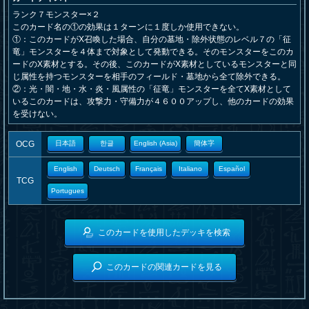
ランク７モンスター×２
このカード名の①の効果は１ターンに１度しか使用できない。
①：このカードがX召喚した場合、自分の墓地・除外状態のレベル７の「征
竜」モンスターを４体まで対象として発動できる。そのモンスターをこのカ
ードのX素材とする。その後、このカードがX素材としているモンスターと同
じ属性を持つモンスターを相手のフィールド・墓地から全て除外できる。
②：光・闇・地・水・炎・風属性の「征竜」モンスターを全てX素材として
いるこのカードは、攻撃力・守備力が４６００アップし、他のカードの効果
を受けない。
OCG
日本語
한글
English (Asia)
簡体字
English
Deutsch
Français
Italiano
Español
TCG
Portugues
このカードを使用したデッキを検索
このカードの関連カードを見る