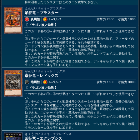
特殊召喚したモンスターはこのターン攻撃できない。
えんせいりゅう－ブラスター
焔征竜－ブラスター
炎属性
レベル 7
攻撃力 2800
守備力 1800
【 ドラゴン族
／効果
】
このカード名の①～④の効果は１ターンに１度、いずれか１つしか使用できな
い。
①：手札からこのカードと炎属性モンスター１体を墓地へ捨て、フィールドの
カード１枚を対象として発動できる。それを破壊する。
②：ドラゴン族か炎属性のモンスターを自分の手札・墓地から２体除外して発
動できる。このカードを手札・墓地から特殊召喚する。
③：このカードが特殊召喚されている場合、相手エンドフェイズに発動する。
このカードを手札に戻す。
④：このカードが除外された場合に発動できる。デッキからドラゴン族・炎属
性モンスター１体を手札に加える。
がんせいりゅう－レドックス
巌征竜－レドックス
地属性
レベル 7
攻撃力 1600
守備力 3000
【 ドラゴン族
／効果
】
このカード名の①～④の効果は１ターンに１度、いずれか１つしか使用できな
い。
①：手札からこのカードと地属性モンスター１体を墓地へ捨て、自分の墓地の
モンスター１体を対象として発動できる。それを特殊召喚する。
②：ドラゴン族か地属性のモンスターを自分の手札・墓地から２体除外して発
動できる。このカードを手札・墓地から特殊召喚する。
③：このカードが特殊召喚されている場合、相手エンドフェイズに発動する。
このカードを手札に戻す。
④：このカードが除外された場合に発動できる。デッキからドラゴン族・地属
性モンスター１体を手札に加える。
きょうせいりゅう－エクレプシス
凶征竜－エクレプシス