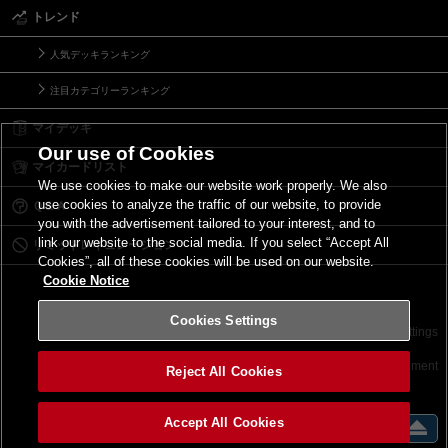
トレンド
人気デッキランキング
注目カテゴリーランキング
マイデッキ
Our use of Cookies
マイカードリスト
We use cookies to make our website work properly. We also
use cookies to analyze the traffic of our website, to provide
Ｑ＆Ａ
you with the advertisement tailored to your interest, and to
link our website to the social media. If you select “Accept All
リミットレギュレーション
Cookies”, all of these cookies will be used on our website.
Cookie Notice
Cookies Settings
お問い合わせ
ご利用規約
サイトポリシー
Cookies Settings
©2026 Konami Digital Entertainment
Reject All Cookies
Accept All Cookies