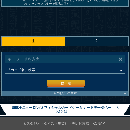
竜」モンスターを任意の数だけ対象として発動できる（同じ属性は１体ま
で）。そのモンスターを墓地に戻す。
1
2
検 索
∧
条件を絞って検索
遊戯王ニューロン(オフィシャルカードゲーム カードデータベー
∧
ス)とは
©スタジオ・ダイス／集英社・テレビ東京・KONAMI