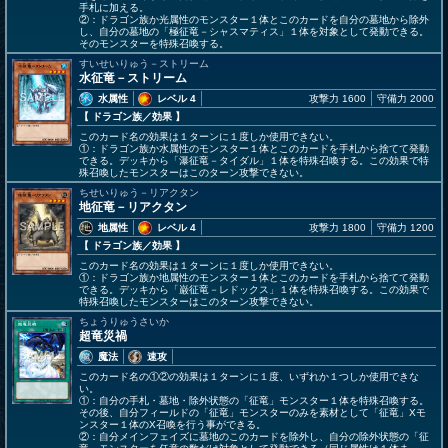
手札に加える。
②：ドラゴン族か光属性のモンスター１体とこのカードを自分の墓地から除外
し、自分の墓地の「極征竜－シャスマティス」１体を対象として発動できる。
そのモンスターを特殊召喚する。
すいせいりゅう－ストリーム
水征竜－ストリーム
水属性
レベル 4
攻撃力 1600
守備力 2000
【 ドラゴン族
／効果
】
このカード名の効果は１ターンに１度しか使用できない。
①：ドラゴン族か水属性のモンスター１体とこのカードを手札から捨てて発動
できる。デッキから「瀑征竜－タイダル」１体を特殊召喚する。この効果で特
殊召喚したモンスターはこのターン攻撃できない。
ちせいりゅう－リアクタン
地征竜－リアクタン
地属性
レベル 4
攻撃力 1800
守備力 1200
【 ドラゴン族
／効果
】
このカード名の効果は１ターンに１度しか使用できない。
①：ドラゴン族か地属性のモンスター１体とこのカードを手札から捨てて発動
できる。デッキから「巌征竜－レドックス」１体を特殊召喚する。この効果で
特殊召喚したモンスターはこのターン攻撃できない。
ちょうりゅうさいか
超竜災禍
魔法
速攻
このカード名の①②の効果は１ターンに１度、いずれか１つしか使用できな
い。
①：自分の手札・墓地・除外状態の「征竜」モンスター１体を特殊召喚する。
その後、自分フィールドの「征竜」モンスターのみを素材として「征竜」Xモ
ンスター１体のX召喚を行う事ができる。
②：自分メインフェイズに墓地のこのカードを除外し、自分の除外状態の「征